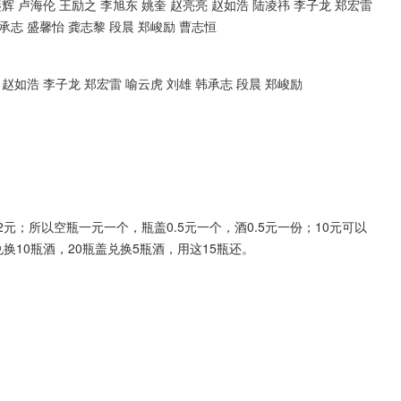
銮辉 卢海伦 王励之 李旭东 姚奎 赵亮亮 赵如浩 陆凌祎 李子龙 郑宏雷 
韩承志 盛馨怡 龚志黎 段晨 郑峻励 曹志恒
 赵如浩 李子龙 郑宏雷 喻云虎 刘雄 韩承志 段晨 郑峻励
2元；所以空瓶一元一个，瓶盖0.5元一个，酒0.5元一份；10元可以
兑换10瓶酒，20瓶盖兑换5瓶酒，用这15瓶还。