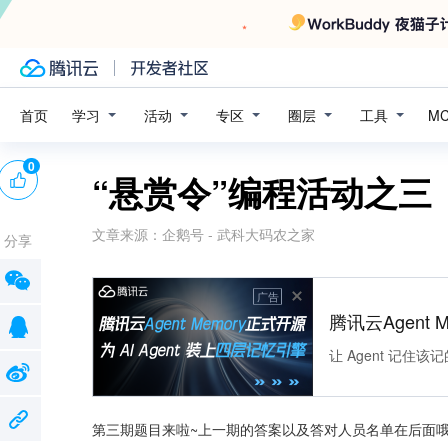
学习
活动
专区
圈层
工具
首页
M
0
“悬赏令”编程活动之三
文章来源：
企鹅号 - 武科大码农之家
分享
广告
腾讯云Agent 
让 Agent 记
第三期题目来啦~上一期的答案以及答对人员名单在后面