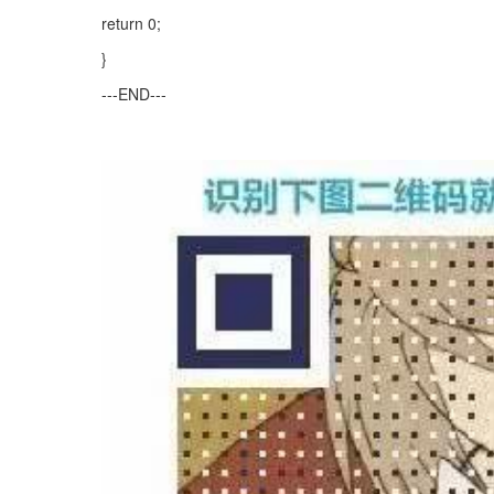
return 0;
}
---END---