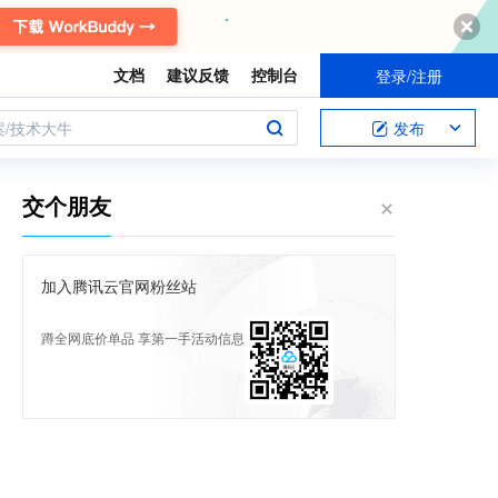
文档
建议反馈
控制台
登录/注册
案/技术大牛
发布
交个朋友
加入腾讯云官网粉丝站
蹲全网底价单品 享第一手活动信息