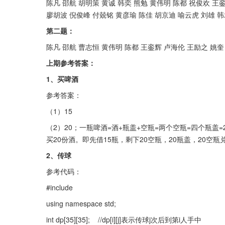
陈凡 邵航 胡明策 黄诚 韩奕 熊勉 黄伟明 陈都 祝俊欢 王
廖胡波 倪俊峰 付兢铭 黄彦瑜 陈佳 胡京迪 喻云虎 刘雄 
第二题：
陈凡 邵航 曹志恒 黄伟明 陈都 王銮辉 卢海伦 王励之 姚奎
上期参考答案：
1、买啤酒
参考答案：
（1）15
（2）20；一瓶啤酒=酒+瓶盖+空瓶=两个空瓶=四个瓶盖=
买20份酒。即先借15瓶，剩下20空瓶，20瓶盖，20空瓶
2、传球
参考代码：
#include 
using namespace std;
int dp[35][35];    //dp[i][j]表示传球j次后到第i人手中