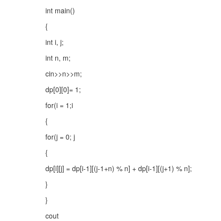
int main()
{
int i, j;
int n, m;
cin>>n>>m;
dp[0][0]= 1;
for(i = 1;i 
{
for(j = 0; j 
{
dp[i][j] = dp[i-1][(j-1+n) % n] + dp[i-1][(j+1) % n];
}
}
cout