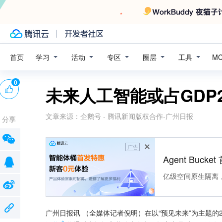
学习
活动
专区
圈层
工具
首页
M
0
未来人工智能或占GDP2
文章来源：
企鹅号 - 腾讯新闻版权合作-广州日报
分享
广告
Agent Buck
亿级空间原生隔离
广州日报讯 （全媒体记者倪明）在以“预见未来”为主题的