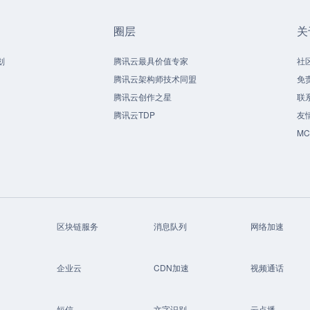
圈层
关
划
腾讯云最具价值专家
社
腾讯云架构师技术同盟
免
腾讯云创作之星
联
腾讯云TDP
友
M
区块链服务
消息队列
网络加速
企业云
CDN加速
视频通话
短信
文字识别
云点播