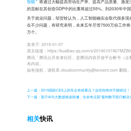
智能
将通过大幅提高劳动生产率、提高产品质量、激发消
的贡献在其创造GDP中的比重将超过55%。到2030年中国
关于就业问题，邬贺铨认为，人工智能确实会取代很多现
在不少问题，有研究表明，未来五年尽管7500万份工作将
万个。
发表于:
2019-01-07
原文链接
：
https://kuaibao.qq.com/s/20190107A07MZB
腾讯「腾讯云开发者社区」是腾讯内容开放平台帐号（企
布内容。
如有侵权，请联系 cloudcommunity@tencent.com 删除
上一篇：2019国际CES上的车企有啥看点？这些你绝对不能错过！
下一篇：医疗AI与大数据推波助澜，生命奇点获“最IN数字医疗解决
相关
快讯