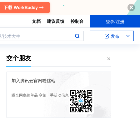
文档
建议反馈
控制台
登录/注册
案/技术大牛
发布
交个朋友
加入腾讯云官网粉丝站
蹲全网底价单品 享第一手活动信息