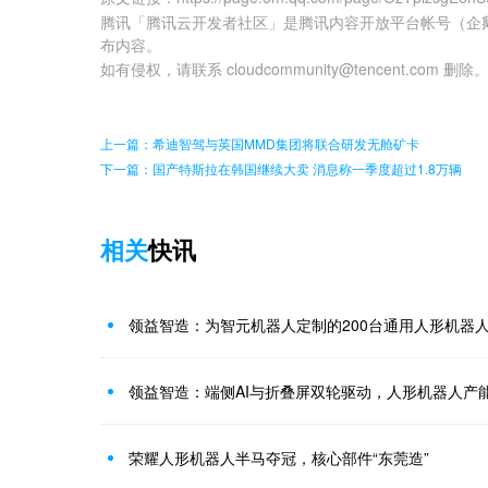
腾讯「腾讯云开发者社区」是腾讯内容开放平台帐号（企
布内容。
如有侵权，请联系 cloudcommunity@tencent.com 删除
上一篇：希迪智驾与英国MMD集团将联合研发无舱矿卡
下一篇：国产特斯拉在韩国继续大卖 消息称一季度超过1.8万辆
相关
快讯
领益智造：为智元机器人定制的200台通用人形机器
领益智造：端侧AI与折叠屏双轮驱动，人形机器人产
荣耀人形机器人半马夺冠，核心部件“东莞造”