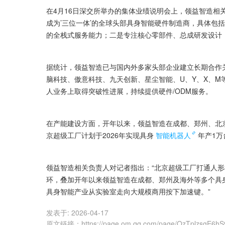
在4月16日深交所举办的集体业绩说明会上，领益智造相
成为’三位一体’的全球头部具身智能硬件制造商，具体包
的全栈式服务能力；二是专注核心零部件、总成研发设计
据统计，领益智造已与国内外多家头部企业建立长期合作
脑科技、傲意科技、九天创新、星尘智能、U、Y、X、M等
人业务上取得突破性进展，持续提供硬件/ODM服务。
在产能建设方面，开年以来，领益智造在成都、郑州、北
京超级工厂计划于2026年实现具身
智能机器人
年产1万
领益智造相关负责人对记者指出：“北京超级工厂打通人
环，叠加开年以来领益智造在成都、郑州及海外等多个具
具身智能产业从实验室走向大规模商用按下加速键。”
发表于:
2026-04-17
原文链接
：
https://page.om.qq.com/page/OzTplzsgE6hS