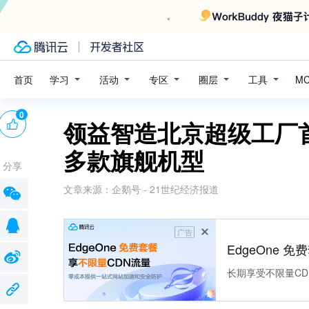
学习
活动
专区
圈层
工具
首页
M
0
领益智造北京超级工厂
多款旗舰机型
分享
文章来源：
企鹅号 - 21世纪经济报道
广告
EdgeOne 
长期享受不限量CD