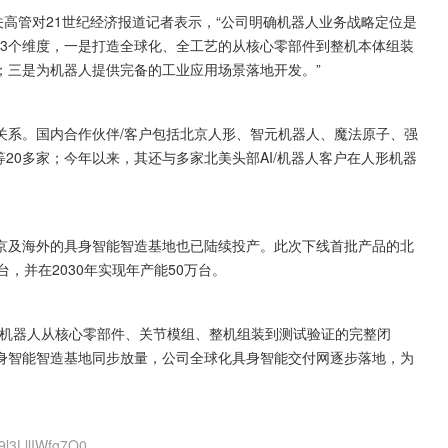
关高管对21世纪经济报道记者表示，“公司明确机器人业务战略定位是
括3个维度，一是打造全球化、全工艺的从核心零部件到整机本体组装
；三是为机器人提供完备的工业应用场景落地开发。”
关系。国内合作伙伴/客户包括北京人形、智元机器人、魔法原子、强
20多家；今年以来，其还与多家北美头部AI/机器人客户在人形机器
京及海外的具身智能智造基地也已陆续投产。此次下线首批产品的北
台，并在2030年实现年产能50万台。
形机器人从核心零部件、关节模组、整机组装到测试验证的完整闭
身智能智造基地同步放量，公司全球化具身智能交付网逐步落地，为
9l3LllIWfg7Q0