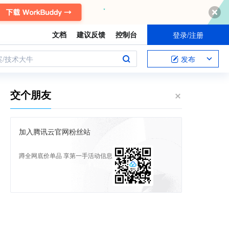
文档
建议反馈
控制台
登录/注册
案/技术大牛
发布
交个朋友
加入腾讯云官网粉丝站
蹲全网底价单品 享第一手活动信息