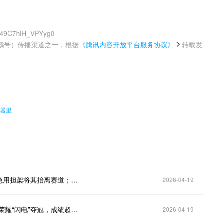
z49C7hlH_VPYyg0
鹅号）传播渠道之一，根据
《腾讯内容开放平台服务协议》
转载发
。
览器里
宇树H1机器人半马赛场终点“累倒”，现场工作人员紧急用担架将其抬离赛道；这台H1此前排位赛中曾跑出亮眼成绩，被视作热门选手
2026-04-19
50分26秒！人形机器人跑半马，宇树“H1”担架离场，荣耀“闪电”夺冠，成绩超人类世界纪录
2026-04-19