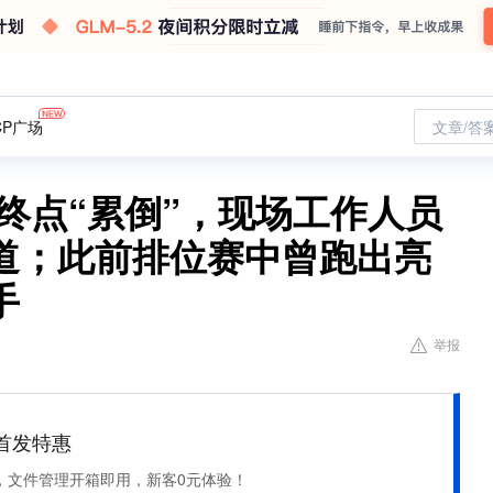
CP广场
文章/答
终点“累倒”，现场工作人员
道；此前排位赛中曾跑出亮
手
举报
et 首发特惠
，文件管理开箱即用，新客0元体验！