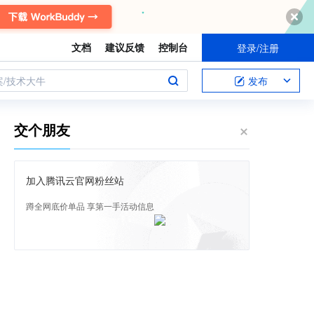
文档
建议反馈
控制台
登录/注册
案/技术大牛
发布
交个朋友
加入腾讯云官网粉丝站
蹲全网底价单品 享第一手活动信息