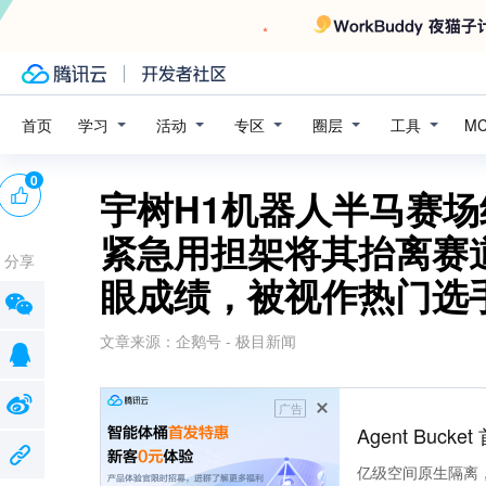
学习
活动
专区
圈层
工具
首页
M
0
宇树H1机器人半马赛场
紧急用担架将其抬离赛
分享
眼成绩，被视作热门选
文章来源：
企鹅号 - 极目新闻
广告
Agent Buck
亿级空间原生隔离