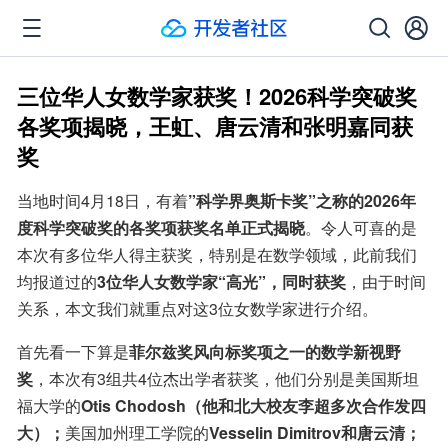
三位华人女数学家获奖！2026科学突破奖
各奖项揭晓，王虹、唐云清和张明嘉同获
奖
当地时间4月18日，有着
”科学界奥斯卡奖”之称的2026年
度科学突破奖的各奖项获奖名单正式揭晓
。令人可喜的是
本次有多位华人得主获奖，特别是在数学领域，此前我们
均报道过的
3位华人女数学家“高光”，同时获奖
，由于时间
关系，本文我们就重点对这3位女数学家进行介绍。
首先看一下算是
菲尔兹奖风向标奖项之一的数学新视野
奖
，本次有3组共4位杰出学者获奖，他们分别是美国斯坦
福大学的
Otis Chodosh（他和北大校友李超多次合作发四
大）；
美国加州理工学院的
Vesselin Dimitrov和唐云清；