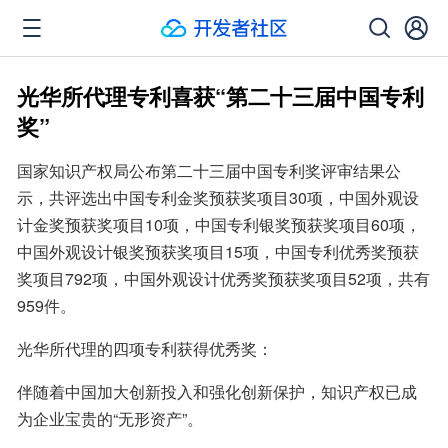
光华所代理专利喜获“第二十三届中国专利
奖”
国家知识产权局公布第二十三届中国专利奖评审结果公
示，共评选出中国专利金奖预获奖项目30项，中国外观设
计金奖预获奖项目10项，中国专利银奖预获奖项目60项，
中国外观设计银奖预获奖项目15项，中国专利优秀奖预获
奖项目792项，中国外观设计优秀奖预获奖项目52项，共有
959件。
光华所代理的四项专利获得优秀奖：
伴随着中国加大创新投入和强化创新保护，知识产权已成
为企业宝贵的“无形资产”。