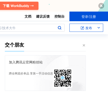
文档
建议反馈
控制台
登录/注册
案/技术大牛
发布
交个朋友
加入腾讯云官网粉丝站
蹲全网底价单品 享第一手活动信息