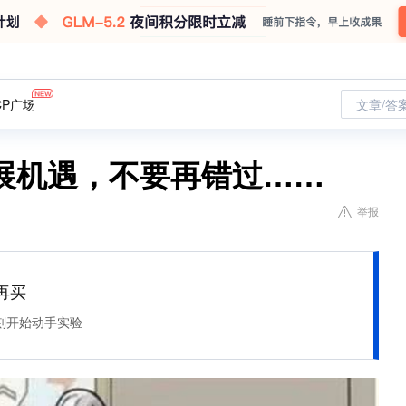
CP广场
文章/答
展机遇，不要再错过……
举报
再买
刻开始动手实验