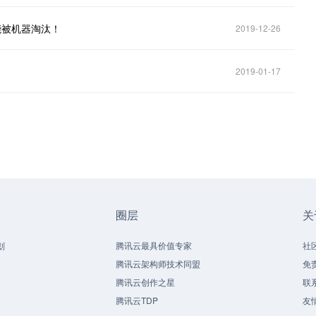
能被机器淘汰！
2019-12-26
2019-01-17
圈层
关
划
腾讯云最具价值专家
社
腾讯云架构师技术同盟
免
腾讯云创作之星
联
腾讯云TDP
友