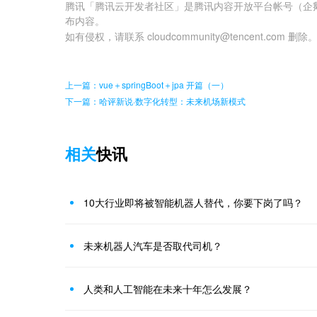
腾讯「腾讯云开发者社区」是腾讯内容开放平台帐号（企
布内容。
如有侵权，请联系 cloudcommunity@tencent.com 删除
上一篇：vue＋springBoot＋jpa 开篇（一）
下一篇：哈评新说·数字化转型：未来机场新模式
相关
快讯
10大行业即将被智能机器人替代，你要下岗了吗？
未来机器人汽车是否取代司机？
人类和人工智能在未来十年怎么发展？