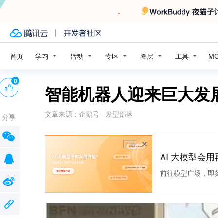
学习
活动
专区
圈层
工具
首页
M
0
智能机器人迎来巨大发
文章来源：
企鹅号 - 发型部落
分享
广告
AI 大模型会用
前往模型广场，即