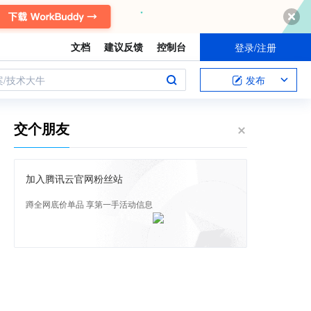
文档
建议反馈
控制台
登录/注册
案/技术大牛
发布
交个朋友
加入腾讯云官网粉丝站
蹲全网底价单品 享第一手活动信息