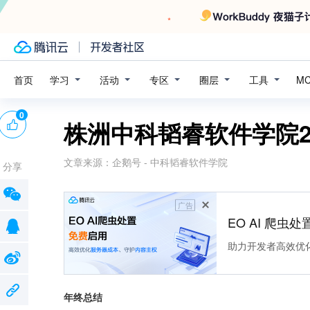
学习
活动
专区
圈层
工具
首页
M
0
株洲中科韬睿软件学院2
文章来源：
企鹅号 - 中科韬睿软件学院
分享
广告
EO AI 爬虫
助力开发者高效优
年终总结