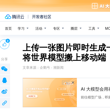
学习
活动
专区
圈层
工具
首页
M
0
上传一张图片即时生成一
将世界模型搬上移动端
分享
文章来源：
企鹅号 - 潮新闻
广告
AI 大模型会用
前往模型广场，即