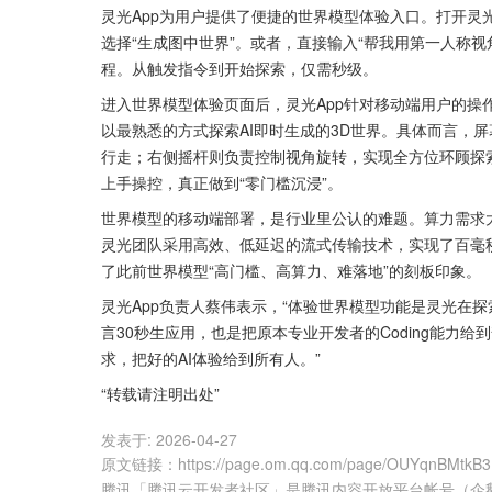
灵光App为用户提供了便捷的世界模型体验入口。打开灵
选择“生成图中世界”。或者，直接输入“帮我用第一人称
程。从触发指令到开始探索，仅需秒级。
进入世界模型体验页面后，灵光App针对移动端用户的
以最熟悉的方式探索AI即时生成的3D世界。具体而言，
行走；右侧摇杆则负责控制视角旋转，实现全方位环顾探
上手操控，真正做到“零门槛沉浸”。
世界模型的移动端部署，是行业里公认的难题。算力需求
灵光团队采用高效、低延迟的流式传输技术，实现了百毫
了此前世界模型“高门槛、高算力、难落地”的刻板印象。
灵光App负责人蔡伟表示，“体验世界模型功能是灵光在
言30秒生应用，也是把原本专业开发者的Coding能力
求，把好的AI体验给到所有人。”
“转载请注明出处”
发表于:
2026-04-27
原文链接
：
https://page.om.qq.com/page/OUYqnBMtkB
腾讯「腾讯云开发者社区」是腾讯内容开放平台帐号（企