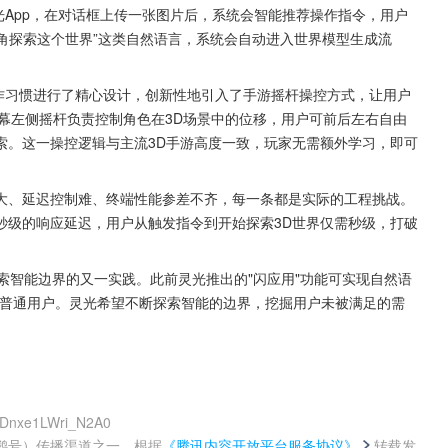
光App，在对话框上传一张图片后，系统会智能推荐操作指令，用户
视角探索这个世界”这类自然语言，系统会自动进入世界模型生成流
操作习惯进行了精心设计，创新性地引入了手游摇杆操控方式，让用户
屏幕左侧摇杆负责控制角色在3D场景中的位移，用户可前后左右自由
索。这一操控逻辑与主流3D手游高度一致，玩家无需额外学习，即可
大、延迟控制难、终端性能参差不齐，每一条都是实际的工程挑战。
秒级的响应延迟，用户从触发指令到开始探索3D世界仅需秒级，打破
探索智能边界的又一实践。此前灵光推出的"闪应用"功能可实现自然语
给到普通用户。灵光希望不断探索智能的边界，挖掘用户未被满足的需
3Dnxe1LWri_N2A0
鹅号）传播渠道之一，根据
《腾讯内容开放平台服务协议》
转载发