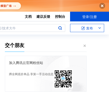
文档
建议反馈
控制台
登录/注册
案/技术大牛
发布
交个朋友
加入腾讯云官网粉丝站
蹲全网底价单品 享第一手活动信息