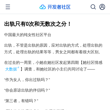
出轨只有0次和无数次之分！
中国最大的纯女性社区平台
出轨，不管是出轨的原因，应对出轨的方式，处理出轨的
方式，处理出轨的结果等等，男女之间都有着很大区别。
在过去的一周里，小她在她社区发起第四期【她社区情感
大数据
】调查，和她社区的小主们共同讨论了——
“作为女人，你出过轨吗？”
“你会原谅出轨的伴侣吗？”
“第三者，有错吗？”