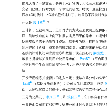
前几天看了一篇文章，是关于水计算的，大概意思就是利
究者们已经开始时另外一个领域的研究。时代一直在快速
浸在4G时代时，5G基站已经建好了。如果你不跟着时代
什么是
云计算
？
云计算，也被称为云，是以付费的方式在互联网上提供的
源，能够快速的向上向下扩展以满足用于的需求；它是计
访问获得所需要的所有IT资源。基于云的应用程序在“云
到用户的计算机，通常是网络浏览器。它能带来的好处包
连接的计算机访问应用程序和数据；现在担心的
数据丢失
该服务是能够扩展到用户使用需求的。
PaaS
（平台即
和交付整个生命周期所需的一切，用户无需购买和管理底
括：
开发应用程序并能很快的进入市场；能够在几分钟内将新的
IaaS
（基础设施即服务）为公司提供计算资源，包括
处，无需投资自己的硬件；基础架构按需扩展支持动态工
云分为公共云，
私有云
，和
混合云
，它们各自有什
公共云由公司拥有和运营，这些公司通过公共网络快速访