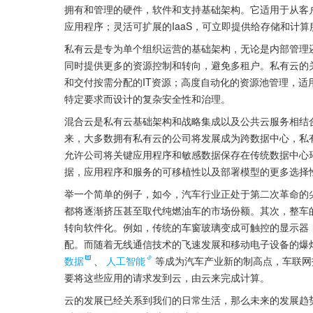
拥有和管理的硬件，软件和支持基础架构。它适用于从客
应用程序；灵活可扩展的IaaS，可立即提供给存储和计算
私有云是专为单个组织运营的基础架构，无论是内部管理
同时提供更多的资源控制和转向，避免多租户。私有云的
和交付按需分配的IT资源；高度自动化的资源池管理，
特定要求而设计的复杂安全性和治理。
混合云是私有云基础架构和战略集成以及公共云服务相结
来，大多数拥有私有云的公司将发展成为跨数据中心，私
允许公司将关键应用程序和敏感数据保存在传统数据中心环境
据，应用程序和服务的可移植性以及部署模型的更多选择
举一个简单的例子，如今，汽车行业正处于第二次革命的
都将逐渐挤压甚至取代纯燃油车的市场份额。其次，整车
转向软件化。例如，传统的车窗玻璃变成可触控的显示器
配。而随着无线通信技术的飞速发展和移动电子设备的爆
数据
、
人工智能
等成为汽车产业新的制高点，车联网
要将这些应用的请求发到云，由云来完成计算。
云的发展已经关系到我们的日常生活，那么未来的发展趋