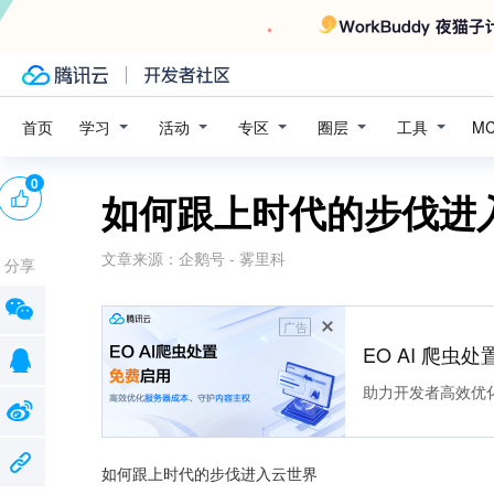
学习
活动
专区
圈层
工具
首页
M
0
如何跟上时代的步伐进
文章来源：
企鹅号 - 雾里科
分享
广告
EO AI 爬虫
助力开发者高效优
如何跟上时代的步伐进入云世界