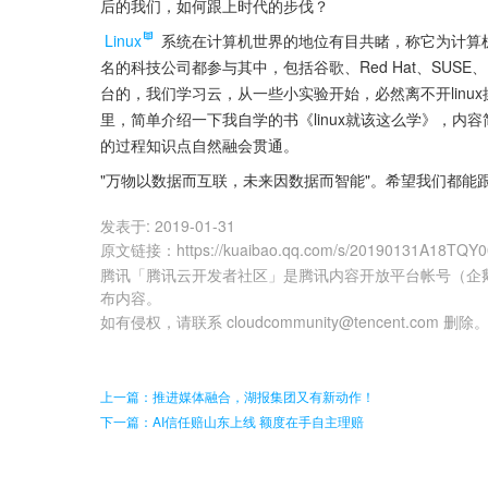
后的我们，如何跟上时代的步伐？
Linux
 系统在计算机世界的地位有目共睹，称它为计算
名的科技公司都参与其中，包括谷歌、Red Hat、SUSE、I
台的，我们学习云，从一些小实验开始，必然离不开linux
里，简单介绍一下我自学的书《linux就该这么学》，
的过程知识点自然融会贯通。
"万物以数据而互联，未来因数据而智能"。希望我们都能
发表于:
2019-01-31
原文链接
：
https://kuaibao.qq.com/s/20190131A18TQY
腾讯「腾讯云开发者社区」是腾讯内容开放平台帐号（企
布内容。
如有侵权，请联系 cloudcommunity@tencent.com 删除
上一篇：推进媒体融合，湖报集团又有新动作！
下一篇：AI信任赔山东上线 额度在手自主理赔