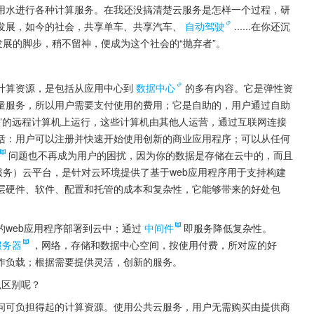
用水进行各种计算服务。在我还没搞清楚云服务是怎样一个过程，研
发展，如今的社会，共享单车、共享汽车、
自动驾驶
......在你还沉
发展的脚步，稍不留神，便成为这个社会的“抛弃者”。
计算资源，是包括从应用中心到
数据中心
的多有内容。它是弹性资
量服务，所以用户需要支付使用的费用；它是自助的，用户通过自助
端”的远程计算机上运行，这些计算机由其他人运营，通过互联网连接
括：用户可以注册并快速开始使用创新的商业应用程序；可以从任何
问题也不再成为用户的困扰，因为你的数据是存储在云中的，而且
服务）云平台，是针对云环境提供了基于web应用程序用于支持构建
层硬件、软件、配置和托管的成本和复杂性，它能够带来的好处包
web应用程序部署到云中；通过
中间件
即服务降低复杂性。
服务器
，网络，存储和数据中心空间，按使用付费，所对应的好
作负载；根据需要提供灵活，创新的服务。
么区别呢？
问可负担得起的计算资源。使用公共云服务，用户无需购买由提供商