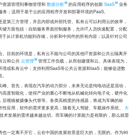
户资源管理到事物管理和
数据分析
的应用程序的创新
SaaS
业务
服务；适用于基于云的应用程序开发和部署环境的PaaS。
还是第三方管理，并且内部或外部托管。私有云可以利用云的效率，
关键方面包括：自助服务界面控制服务，允许IT人员快速配置，分配
适用于从计算机功能到存储，分析和中间件的所有内容；以及针对公司
合。目前的环境是，私有云不能与公司的其他IT资源和公共云隔离开
有云和公共
云管理
管理工作负载，从而创建缓和云。具体表现为，
或私有云中；支持利用SaaS等公共云资源和IaaS；能够促进数
性。
尖峰。首先，表现在汽车的动力部分，未来无论是纯电动还是混动，
的高度智能化，使得产业的重心不断地从机械化转向电子化，硬件化
，后视镜被摄像头代替等。各类高精度的传感器，将成为车辆的标
炸性应用，软件的需求更多更高；随着无人驾驶、车载操作系统、
大
技术发展的需求越来越迫切。而车辆的计算能力是有限的，那么就需
势也一定离不开它，云在中国的发展前景是巨大的，无限的。作为90