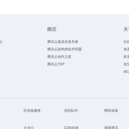
圈层
关
划
腾讯云最具价值专家
社
腾讯云架构师技术同盟
免
腾讯云创作之星
联
腾讯云TDP
友
M
区块链服务
消息队列
网络加速
企业云
CDN加速
视频通话