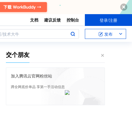
文档
建议反馈
控制台
登录/注册
案/技术大牛
发布
交个朋友
加入腾讯云官网粉丝站
蹲全网底价单品 享第一手活动信息