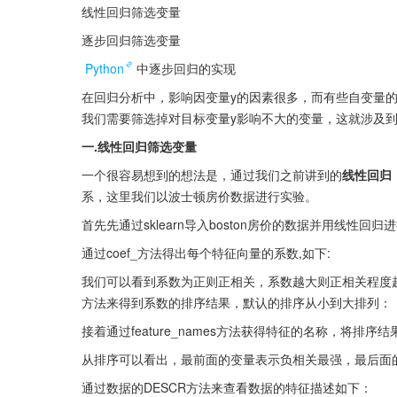
线性回归筛选变量
逐步回归筛选变量
Python
中逐步回归的实现
在回归分析中，影响因变量y的因素很多，而有些自变量
我们需要筛选掉对目标变量y影响不大的变量，这就涉及
一.线性回归筛选变量
一个很容易想到的想法是，通过我们之前讲到的
线性回归
系，这里我们以波士顿房价数据进行实验。
首先先通过sklearn导入boston房价的数据并用线性回归
通过coef_方法得出每个特征向量的系数,如下:
我们可以看到系数为正则正相关，系数越大则正相关程度越高
方法来得到系数的排序结果，默认的排序从小到大排列：
接着通过feature_names方法获得特征的名称，将排
从排序可以看出，最前面的变量表示负相关最强，最后面
通过数据的DESCR方法来查看数据的特征描述如下：