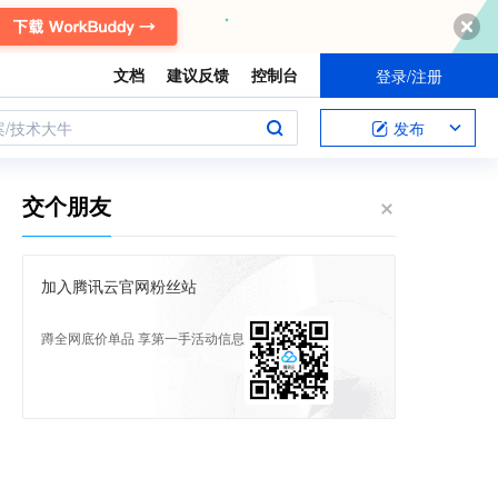
文档
建议反馈
控制台
登录/注册
案/技术大牛
发布
交个朋友
加入腾讯云官网粉丝站
蹲全网底价单品 享第一手活动信息