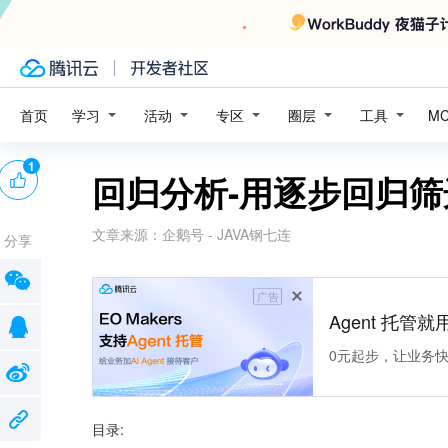
学习
活动
专区
圈层
工具
首页
M
1
回归分析-用逐步回归筛
文章来源：
企鹅号 - JAVA钢七连
分享
广告
Agent 托管就用
0元起步，让业务快速拥
目录: