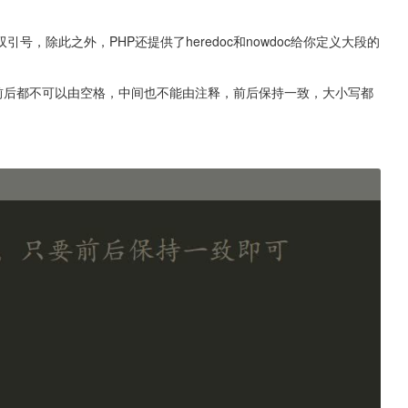
，除此之外，PHP还提供了heredoc和nowdoc给你定义大段的
开头前后都不可以由空格，中间也不能由注释，前后保持一致，大小写都