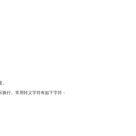
度。
示换行。常用转义字符有如下字符：