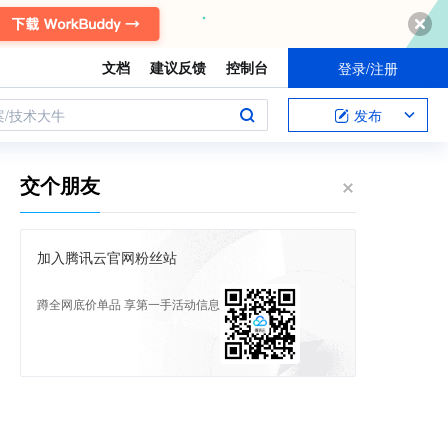
文档
建议反馈
控制台
登录/注册
案/技术大牛
发布
交个朋友
加入腾讯云官网粉丝站
蹲全网底价单品 享第一手活动信息