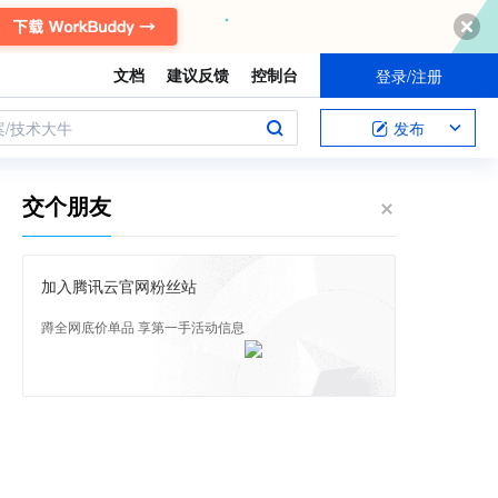
文档
建议反馈
控制台
登录/注册
案/技术大牛
发布
交个朋友
加入腾讯云官网粉丝站
蹲全网底价单品 享第一手活动信息