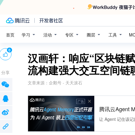
学习
活动
专区
圈层
工具
首页
M
0
汉画轩：响应“区块链
流构建强大交互空间链
分享
文章来源：
企鹅号 - 天天滚石
广告
腾讯云Agent 
让 Agent 记