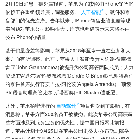
2月19日消息，据外媒报道，苹果为了减轻对iPhone销售的
依赖正在重组领导层，调整服务、
人工智能
、硬件和零
售部门的优先次序。去年以来，iPhone销售业绩变差等现
实问题对苹果公司影响很大，库克也明确表示未来将不再
公布iPhone的销量。
基于销量变差等影响，苹果从2018年至今一直在业务和人
事方面有所调整。此前，苹果人工智能负责人约翰-詹南德
雷亚(John Giannandrea)被提升为公司高管团队成员；人力
资源主管迪尔德雷-奥布赖恩(Deirdre O’Brien)取代即将离任
的零售首席执行官安吉拉-阿伦茨(Angela Ahrendts)；顶级
Siri语音助理高管比尔-斯塔西奥(Bill Stasior)遭驱逐。
此外，苹果秘密进行的
自动驾驶
项目也受到了影响，有
消息称，苹果方面200名员工被裁撤。此次苹果公司高层调
整方面涉及到服务业务的优先性，据中国日报网此前报
道，苹果计划于3月25日在苹果公园史蒂夫·乔布斯剧院举