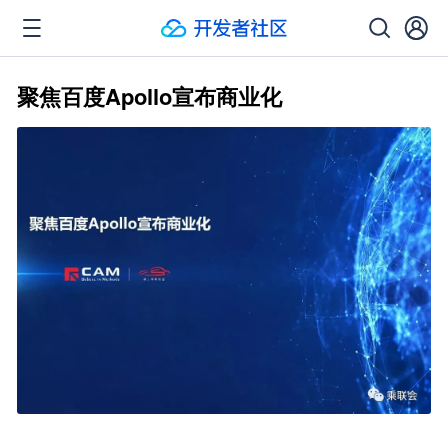
聚焦百度Apollo宣布商业化