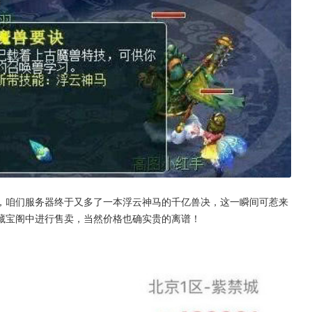
，咱们服务器终于又多了一本浮云神马的千亿兽决，这一瞬间可惹来
藏宝阁中进行售卖，当然价格也确实贵的离谱！