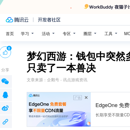
学习
活动
专区
圈层
工具
首页
M
0
梦幻西游：钱包中突然
只卖了一本兽决
分享
文章来源：
企鹅号 - 讯点游戏资讯
广告
EdgeOne 
长期享受不限量CD