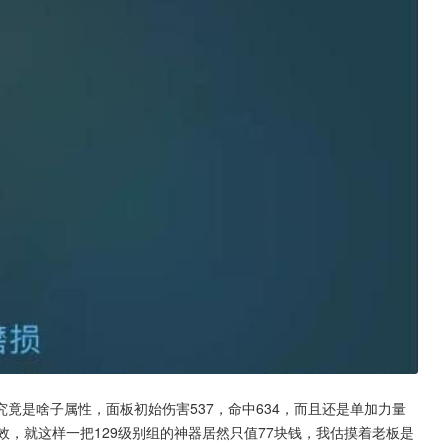
竟是啥子属性，面板初始伤害537，命中634，而且还是单加力量
效，就这样一把129级别组的神器居然只值77块钱，我估摸着老板是