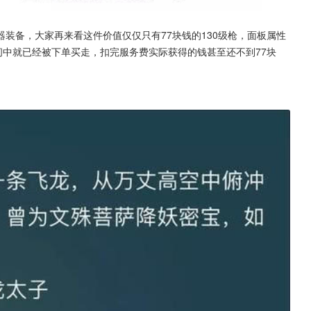
装备，大家再来看这件价值仅仅只有77块钱的130级枪，面板属性
间中就已经被下单买走，扣完服务费实际获得的钱甚至还不到77块