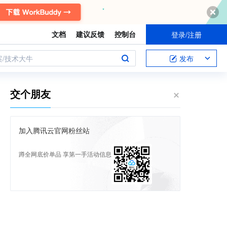
文档
建议反馈
控制台
登录/注册
案/技术大牛
发布
交个朋友
加入腾讯云官网粉丝站
蹲全网底价单品 享第一手活动信息