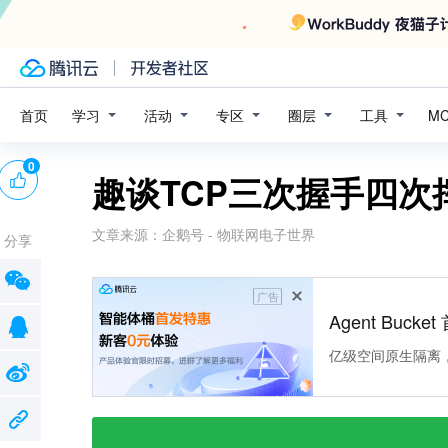
学习
活动
专区
圈层
工具
首页
M
0
趣谈TCP三次握手四次
文章来源：
企鹅号 - 物联网电子世界
分享
广告
Agent Buck
亿级空间原生隔离