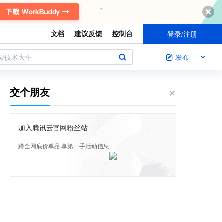
文档
建议反馈
控制台
登录/注册
案/技术大牛
发布
交个朋友
加入腾讯云官网粉丝站
蹲全网底价单品 享第一手活动信息