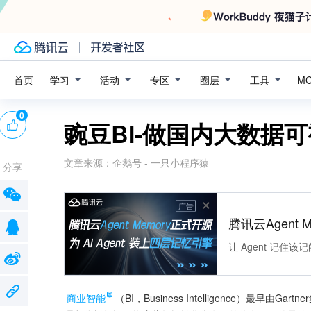
学习
活动
专区
圈层
工具
首页
M
0
豌豆BI-做国内大数据
文章来源：
企鹅号 - 一只小程序猿
分享
广告
腾讯云Agent 
让 Agent 记
商业智能
（BI，Business Intelligence）