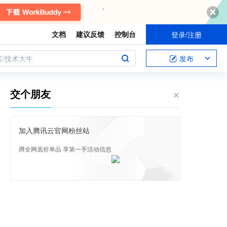
文档
建议反馈
控制台
登录/注册
案/技术大牛
发布
交个朋友
加入腾讯云官网粉丝站
蹲全网底价单品 享第一手活动信息