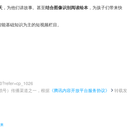
天
，为他们讲故事。甚至
结合图像识别阅读绘本
，为孩子们带来快
工智能基础知识为主的短视频栏目。
00?refer=cp_1026
鹅号）传播渠道之一，根据
《腾讯内容开放平台服务协议》
转载发
。
未来