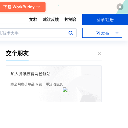
文档
建议反馈
控制台
登录/注册
案/技术大牛
发布
交个朋友
加入腾讯云官网粉丝站
蹲全网底价单品 享第一手活动信息