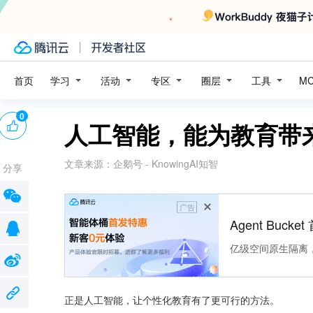
学习
活动
专区
圈层
工具
首页
M
0
人工智能，能为教育带
文章来源：
企鹅号 - KnowingAI知智
分享
广告
Agent Buck
亿级空间原生隔离
正是人工智能，让个性化教育有了更可行的方法。