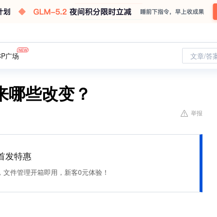
CP广场
文章/答
来哪些改变？
举报
et 首发特惠
，文件管理开箱即用，新客0元体验！