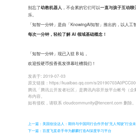
别忘了
幼教机器人
，不会累的它们可以
一直与孩子互动聊
乐。
「知智一分钟」是由「KnowingAI知智」推出的，以人
每次一分钟，轻松了解 AI 领域基础概念！
「知智一分钟」现已入驻 B 站，
欢迎投硬币投香蕉发弹幕吐槽我们！
发表于:
2019-07-03
原文链接
：
https://kuaibao.qq.com/s/20190703A0PCC0
腾讯「腾讯云开发者社区」是腾讯内容开放平台帐号（企
布内容。
如有侵权，请联系 cloudcommunity@tencent.com 删除
上一篇：美国创业达人：期待与中国同行合作开创“无人驾驶”行业
下一篇：百度飞桨牵手华为麒麟打造AI深度学习平台