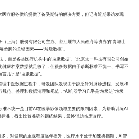
加大医疗服务供给提供了备受期待的解决方案，但记者近期采访发现，
子（上海）股份有限公司主办、都江堰市人民政府等协办的“青城山
施展拳脚的关键因素——“垃圾数据”。
法，而是各类医疗机构中的‘垃圾数据’。”北京太一科技有限公司创始
化健康档案数据就足够了，但很多数据由于诊断标准不统一、书写不
言几乎是“垃圾数据”。
在整理中医数据过程中，研发团队发现由于缺乏针对脉诊进程、发展和
范、整理和数据清理和规范，“AI机器学习几乎是‘垃圾进’‘垃圾
准不统一是目前AI在医学影像领域主要的限制因素，为帮助训练AI
断标准，得出比较准确的训练结果，最终辅助临床诊疗。
口多，对健康的重视程度逐年提升，医疗水平处于加速换挡期，AI智