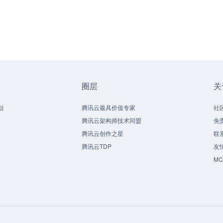
圈层
关
划
腾讯云最具价值专家
社
腾讯云架构师技术同盟
免
腾讯云创作之星
联
腾讯云TDP
友
M