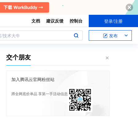
文档
建议反馈
控制台
登录/注册
案/技术大牛
发布
交个朋友
加入腾讯云官网粉丝站
蹲全网底价单品 享第一手活动信息