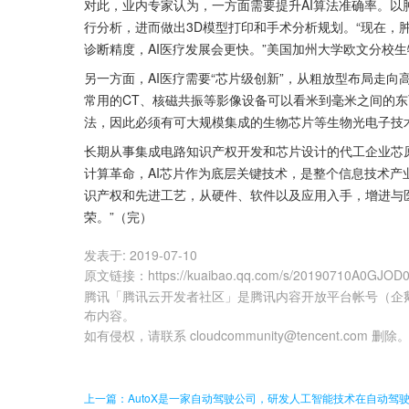
对此，业内专家认为，一方面需要提升AI算法准确率。
行分析，进而做出3D模型打印和手术分析规划。“现在，
诊断精度，AI医疗发展会更快。”美国加州大学欧文分校
另一方面，AI医疗需要“芯片级创新”，从粗放型布局走
常用的CT、核磁共振等影像设备可以看米到毫米之间的东
法，因此必须有可大规模集成的生物芯片等生物光电子技
长期从事集成电路知识产权开发和芯片设计的代工企业芯
计算革命，AI芯片作为底层关键技术，是整个信息技术产业
识产权和先进工艺，从硬件、软件以及应用入手，增进与
荣。”（完）
发表于:
2019-07-10
原文链接
：
https://kuaibao.qq.com/s/20190710A0GJOD
腾讯「腾讯云开发者社区」是腾讯内容开放平台帐号（企
布内容。
如有侵权，请联系 cloudcommunity@tencent.com 删除
上一篇：AutoX是一家自动驾驶公司，研发人工智能技术在自动驾