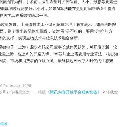
以肿瘤治疗为例，手术前，医生希望对肿瘤位置、大小、形态等要素进
肿瘤规划过程需要好几小时，如果AI算法能在更短时间帮助医生提高
生物医学工程系教授陈忠平说。
向高质量发展。上海微技术工业研究院总经理丁辉文表示，如果说医院
西，到了微米甚至纳米量级，仅凭“看”是不行的，要用“分析”的方
术的支撑，实现生物技术与信息技术融合创新。
原微电子（上海）股份有限公司董事长戴伟民认为，AI开启了新一轮
最上游，也是AI的开路先锋。“AI芯片企业需要用专业算法、核心知
医院、市场和消费者的互联互通，最终撬起AI医疗大时代的生态繁
00?refer=cp_1026
鹅号）传播渠道之一，根据
《腾讯内容开放平台服务协议》
转载发
。
驶领域