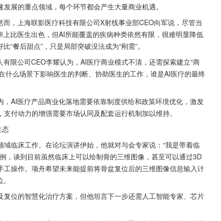
速发展的重点领域，每个环节都会产生大量商业机遇。
然而，上海联影医疗科技有限公司X射线事业部CEO向军说，尽管当
率上比医生出色，但AI所能覆盖的疾病种类依然有限，很难明显降低
比“餐后甜点”，只是局部突破没法成为“刚需”。
有限公司CEO李耀认为，AI医疗商业模式不清，还需探索建立“商
能在什么场景下影响医生的判断、协助医生的工作，谁是AI医疗的最终
内，AI医疗产品商业化落地需要依靠制度供给和政策环境优化，激发
，支付动力的增强需要市场认同及配套运行机制加以维持。
生态
领域临床工作。在论坛演讲伊始，他就对与会专家说：“我是带着临
例，谈到目前虽然临床上可以绘制骨的三维图像，甚至可以通过3D
手工操作。项舟希望未来能提前将骨盆复位后的三维图像信息输入计
位。
及复位的智慧化治疗方案，但他坦言下一步还需人工智能专家、芯片