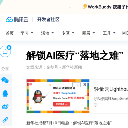
学习
活动
专区
圈层
工具
首页
M
0
解锁AI医疗“落地之难”
文章来源：
企鹅号 - 新华社新闻
分享
广告
轻量云Lightho
秒级部署DeepSee
手
新华社成都7月10日电题：解锁AI医疗“落地之难”