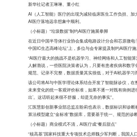
新华社记者王琳琳、董小红
AI（人工智能）医疗的出现为减轻临床医生工作负担、
AI医疗落地远非想象中顺利。
（小标题）“垃圾数据”制约AI医疗施展拳脚
在近日中国半导体行业协会集成电路设计分会和芯原微电
中国IC生态高峰论坛”上，多位与会专家提及制约AI医疗
“AI医疗最大的挑战不是机器学习、神经网络和人工智能算
人解渤说，一些医院决策者认为，只要有患者疾病和数字
规范、记录不完整，数据质量其实很低，对于AI机器学习而
该公司将AI与中医学理论体系结合开发了智能脉诊仪，
未来变化的统一客观评价标准，如果不逐一对既有病例进行规
出’。这话听起来很不舒服，却是无奈的事实”。
汇医慧影创新事业部总监左盼莉也表示，数据标识和诊断标
算法模型建立“金标准”数据库，需要基于统一、规范的诊
（小标题）商业模式不清，AI医疗成“餐后甜点”
“核高基”国家科技重大专项技术总师魏少军判断，我国人