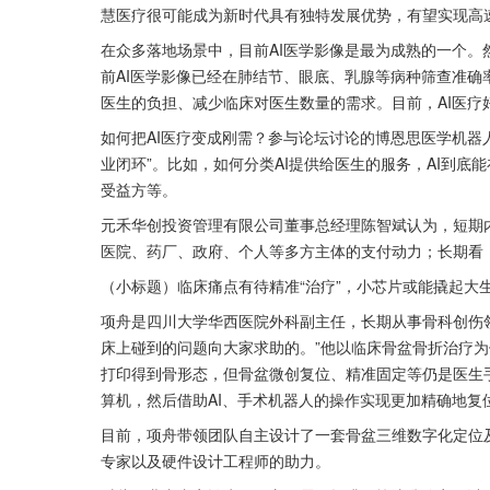
慧医疗很可能成为新时代具有独特发展优势，有望实现高
在众多落地场景中，目前AI医学影像是最为成熟的一个。
前AI医学影像已经在肺结节、眼底、乳腺等病种筛查准确
医生的负担、减少临床对医生数量的需求。目前，AI医疗好
如何把AI医疗变成刚需？参与论坛讨论的博恩思医学机器人
业闭环”。比如，如何分类AI提供给医生的服务，AI到底
受益方等。
元禾华创投资管理有限公司董事总经理陈智斌认为，短期
医院、药厂、政府、个人等多方主体的支付动力；长期看
（小标题）临床痛点有待精准“治疗”，小芯片或能撬起大
项舟是四川大学华西医院外科副主任，长期从事骨科创伤
床上碰到的问题向大家求助的。”他以临床骨盆骨折治疗为
打印得到骨形态，但骨盆微创复位、精准固定等仍是医生
算机，然后借助AI、手术机器人的操作实现更加精确地复
目前，项舟带领团队自主设计了一套骨盆三维数字化定位
专家以及硬件设计工程师的助力。