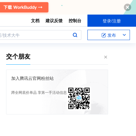
文档
建议反馈
控制台
登录/注册
案/技术大牛
发布
交个朋友
加入腾讯云官网粉丝站
蹲全网底价单品 享第一手活动信息