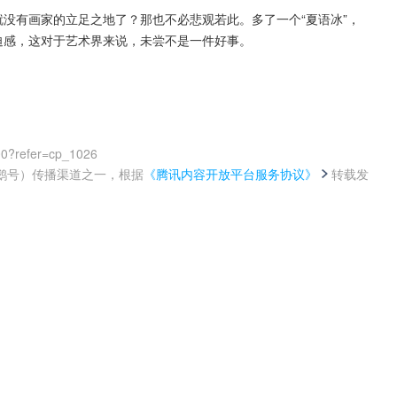
就没有画家的立足之地了？那也不必悲观若此。多了一个“夏语冰”，
迫感，这对于艺术界来说，未尝不是一件好事。
00?refer=cp_1026
鹅号）传播渠道之一，根据
《腾讯内容开放平台服务协议》
转载发
。