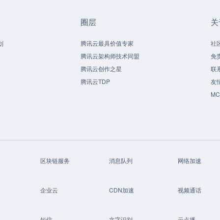
圈层
关
划
腾讯云最具价值专家
社
腾讯云架构师技术同盟
免
腾讯云创作之星
联
腾讯云TDP
友
M
区块链服务
消息队列
网络加速
企业云
CDN加速
视频通话
短信
文字识别
云点播