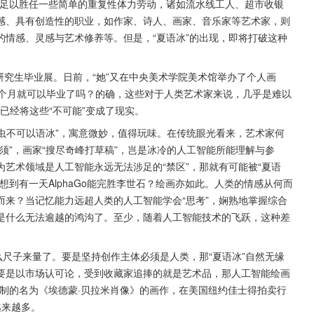
，足以胜任一些简单的重复性体力劳动，诸如流水线工人、超市收银
感、具有创造性的职业，如作家、诗人、画家、音乐家等艺术家，则
情感、灵感与艺术修养等。但是，“夏语冰”的出现，即将打破这种
研究生毕业展。日前，“她”又在中央美术学院美术馆举办了个人画
2个月就可以毕业了吗？的确，这些对于人类艺术家来说，几乎是难以
，已经将这些“不可能”变成了现实。
夏虫不可以语冰”，寓意微妙，值得玩味。在传统眼光看来，艺术家何
须”，画家“搜尽奇峰打草稿”，岂是冰冷的人工智能所能理解与参
艺术领域是人工智能永远无法涉足的“禁区”，那就有可能被“夏语
到有一天AlphaGo能完胜李世石？绘画亦如此。人类的情感从何而
来？当记忆能力远超人类的人工智能学会“思考”，娴熟地掌握综合
是什么无法逾越的鸿沟了。至少，随着人工智能技术的飞跃，这种差
么尺子来量了。要是坚持创作主体必须是人类，那“夏语冰”自然无缘
要是以市场认可论，受到收藏家追捧的就是艺术品，那人工智能绘画
I绘制的名为《埃德蒙·贝拉米肖像》的画作，在美国纽约佳士得拍卖行
越来越多。