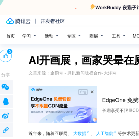
学习
活动
专区
圈层
工具
首页
M
0
AI开画展，画家哭晕在
文章来源：
企鹅号 - 腾讯新闻版权合作-大洋网
分享
广告
EdgeOne 
长期享受不限量CD
近年来，随着互联网、
大数据
、
人工智能
等技术更