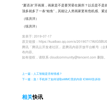
“夏语冰”开画展，画家是不是要哭晕在厕所？以后是不是
顶多就多了一条“鲶鱼”，其能让人类画家更有危机感、紧
（练洪洋）
（练洪洋）
发表于:
2019-07-17
原文链接
：
https://kuaibao.qq.com/s/20190717A0GSBU
腾讯「腾讯云开发者社区」是腾讯内容开放平台帐号（企
布内容。
如有侵权，请联系 cloudcommunity@tencent.com 删除
上一篇：人工智能是否有情感？
下一篇：急！手机坏了如何读取eMMC里的内容 ICMAX告诉你
相关
快讯