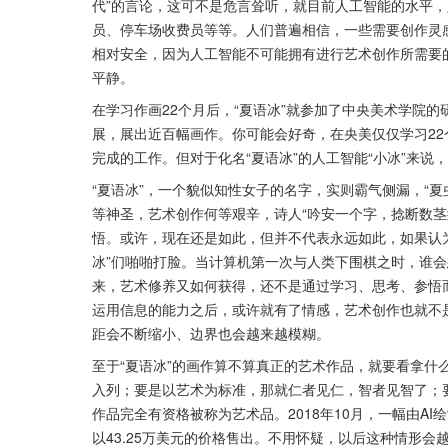
代”的言论，这可不是危言耸听，就目前人工智能的水平
员、停车场收费员等等。人们普遍相信，一些需要创作灵
相对安全，因为人工智能不可能拥有进行艺术创作所需要的
平静。
在学习作画22个月后，“夏语冰”就参加了中央美术学院的
展，展出近百幅画作。你可能会好奇，在央美仅仅学习2
完成的工作。但对于化名“夏语冰”的人工智能“小冰”来说
“夏语冰”，一个貌似知性女子的名字，实则霸气侧漏，“
等神圣，艺术创作何等艰辛，诗人“吟安一个字，捻断数茎
悟。或许，现在还是如此，但并不代表永远如此，如果认为
冰”们啪啪打脸。当计算机第一次与人类下围棋之时，谁会想
来，艺术修养又如何获得，还不是通过学习、思考、参悟而
运用信息的能力之后，或许就有了情感，艺术创作也就不
距会不断缩小、边界也会越来越模糊。
至于“夏语冰”的画作算不算真正的艺术作品，就要看拿什
入列；要是以艺术为标准，那就仁者见仁，智者见智了；
作品完全有资格被称为艺术品。2018年10月，一幅由A
以43.25万美元的价格售出。不用怀疑，以后这种情形会