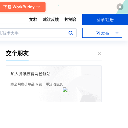
文档
建议反馈
控制台
登录/注册
案/技术大牛
发布
交个朋友
加入腾讯云官网粉丝站
蹲全网底价单品 享第一手活动信息