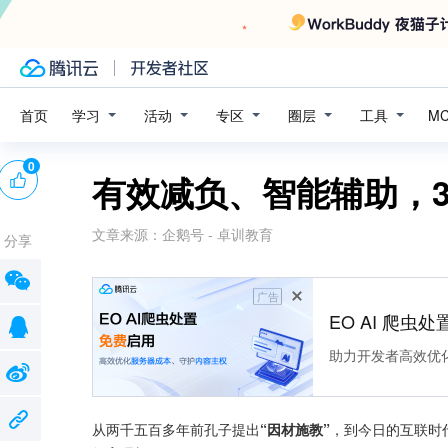
学习
活动
专区
圈层
工具
首页
M
0
有效减负、智能辅助，3
文章来源：
企鹅号 - 卓训教育
分享
广告
EO AI 爬虫
助力开发者高效优
从两千五百多年前孔子提出
“因材施教”
，到今日的互联时