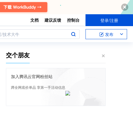
文档
建议反馈
控制台
登录/注册
案/技术大牛
发布
交个朋友
加入腾讯云官网粉丝站
蹲全网底价单品 享第一手活动信息