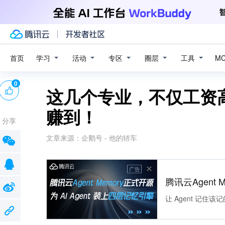
学习
活动
专区
圈层
工具
首页
M
0
这几个专业，不仅工资
赚到！
分享
文章来源：
企鹅号 - 他的轿车
广告
腾讯云Agent 
让 Agent 记