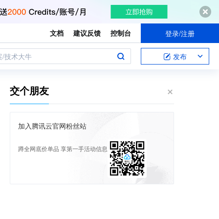
文档
建议反馈
控制台
登录/注册
案/技术大牛
发布
交个朋友
加入腾讯云官网粉丝站
蹲全网底价单品 享第一手活动信息