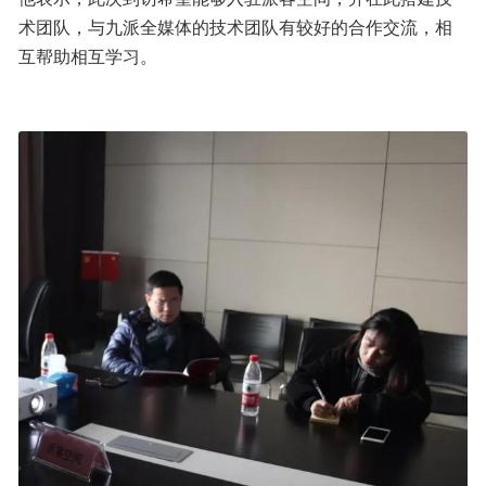
术团队，与九派全媒体的技术团队有较好的合作交流，相
互帮助相互学习。