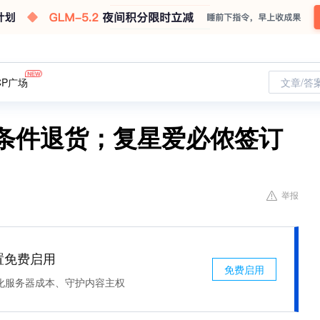
CP广场
文章/答
无条件退货；复星爱必侬签订
举报
处置免费启用
免费启用
化服务器成本、守护内容主权