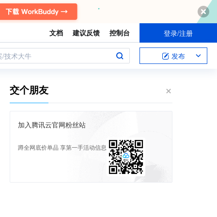
文档
建议反馈
控制台
登录/注册
案/技术大牛
发布
交个朋友
加入腾讯云官网粉丝站
蹲全网底价单品 享第一手活动信息