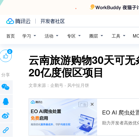
学习
活动
专区
圈层
工具
首页
M
0
云南旅游购物30天可
20亿度假区项目
分享
文章来源：
企鹅号 - 风中扯月饼
广告
EO AI 爬虫
助力开发者高效优