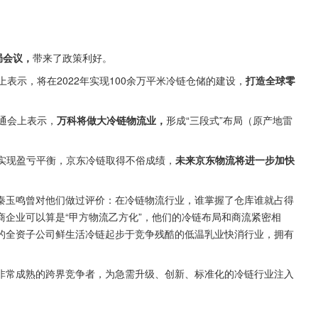
局会议，
带来了政策利好。
表示，将在2022年实现100余万平米冷链仓储的建设，
打造全球零
通会上表示，
万科将做大冷链物流业，
形成“三段式”布局（原产地雷
已实现盈亏平衡，京东冷链取得不俗成绩，
未来京东物流将进一步加快
秦玉鸣曾对他们做过评价：在冷链物流行业，谁掌握了仓库谁就占得
企业可以算是“甲方物流乙方化”，他们的冷链布局和商流紧密相
的全资子公司鲜生活冷链起步于竞争残酷的低温乳业快消行业，拥有
非常成熟的跨界竞争者，为急需升级、创新、标准化的冷链行业注入