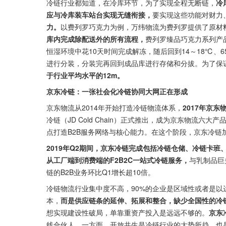
冷链行业都知道，在冷库环节，为了实现全程无断链，
冷
应与冷库装车站台实现无缝衔接，
要实现这些功能对财力
力。
以费列罗巧克力为例，万纬物流为费列罗提供了原材
库内完成除配送外的所有流程，
费列罗臻品巧克力系列产品
恒湿环境中花10天时间完成解冻，随后回到14～18℃、6
进行分装，分装完再回到成品库进行存储和分拔。为了保
于行业平均水平的12m。
京东冷链：一张社会化冷链协同大网正在形成
京东物流从2014年开始打造冷链物流体系，
2017年京
冷链（JD Cold Chain）正式推出，成为京东物流六
点打造B2B服务网络与核心能力。在这个阶段，京东冷链
2019年Q2期间，京东冷链完成包括冷链仓储、冷链卡
从工厂端到消费端的F2B2C一站式冷链服务，
与乳制品巨
链的B2B业务环比Q1增长超10倍。
冷链物流行业集中度不高，90%的企业是区域性或者是
本，
而是供应链条的延伸、拓展和整合，缺少全国性的冷
想实现建设性破局，单靠重资产投入是远远不够的。
京东
线合伙人。一方面，开放共生是冷链行业的大势所趋，也