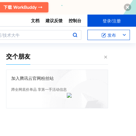
文档
建议反馈
控制台
登录/注册
案/技术大牛
发布
交个朋友
加入腾讯云官网粉丝站
蹲全网底价单品 享第一手活动信息