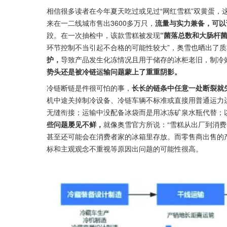
相信很多读者在今年夏天吃过或见过“网红雪糕”双黄蛋，
来在一二线城市售出3600多万只，
流量与实力兼备，可以
跤。在一次抽检中，该款雪糕被发现
“菌落总数和大肠杆菌
环节控制不当引起不合格的可能性较大”，奥雪也晒出了质
护，
导致产品发生化冻情况且用于储存的冰柜老旧，制冷
势头还是被冷链运输问题蒙上了重重阴影。
冷链断链是件很可怕的事，
长长的链条中任意一处断裂就
机中途关掉制冷设备、冷链车辆不标准或直接用普通运力
无缝衔接；运输中没配备冰袋而是用冰冻矿泉水瓶代替；以
些问题屡见不鲜，
就像奥雪官方所说：“雪糕从出厂到消
甚至还可能会在消费者家的冰箱里存放。而零售商出售的产
标和主观观念不重视等原因出问题的可能性很高。