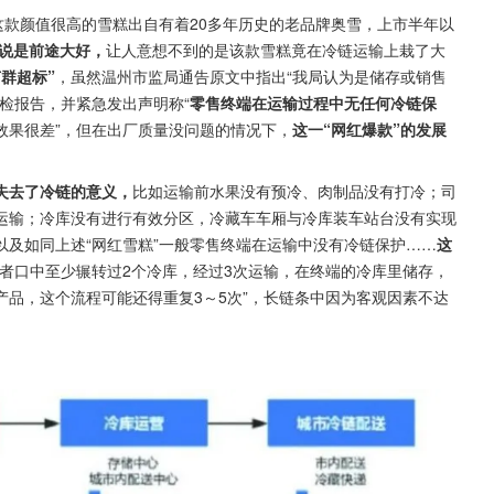
这款颜值很高的雪糕出自有着20多年历史的老品牌奥雪，上市半年以
说是前途大好，
让人意想不到的是该款雪糕竟在冷链运输上栽了大
群超标”
，虽然温州市监局通告原文中指出“我局认为是储存或销售
检报告，并紧急发出声明称“
零售终端在运输过程中无任何冷链保
效果很差”，但在出厂质量没问题的情况下，
这一“网红爆款”的发展
失去了冷链的意义，
比如运输前水果没有预冷、肉制品没有打冷；司
运输；冷库没有进行有效分区，冷藏车车厢与冷库装车站台没有实现
及如同上述“网红雪糕”一般零售终端在运输中没有冷链保护……
这
费者口中至少辗转过2个冷库，经过3次运输，在终端的冷库里储存，
品，这个流程可能还得重复3～5次”，长链条中因为客观因素不达