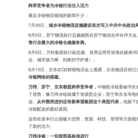
跨界竞争者为冷链行业注入活力
最近冷链物流领域的新闻不少：
7月30日，
城乡冷链物流设施建设首次写入中共中央政治
8月5日，苏宁物流执行总裁姚凯在苏宁物流合作伙伴大会上
售行业最大的冷链仓储服务商。
8月9日，万科集团执行副总裁、首席运营官张旭在媒体沟
达、城市接力棒、到家的守护者）。
8月13日，京东在Q2财报电话会上透露，京东物流目前
冷链网络的搭建。
万纬、苏宁、京东都是跨界竞争者，
中物联冷链委秘书长
了优势，像万纬冷链就属于资源型企业；苏宁和京东等电商
连。
从外围突进的还有新希望集团这个典型代表，
他旗下
冷链配送的最好基因。
这些在老本行占据极大优势，资源、科技、管理等方面都
了新的活力。
万纬冷链：一切按照高标准进行