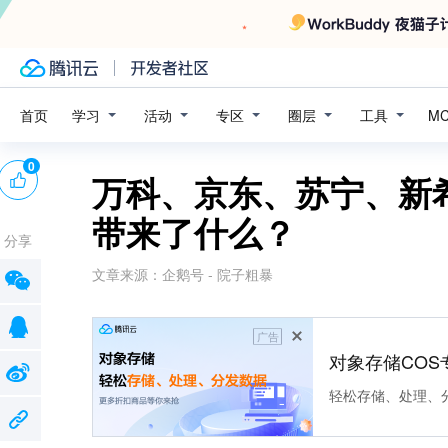
学习
活动
专区
圈层
工具
首页
M
0
万科、京东、苏宁、新
带来了什么？
分享
文章来源：
企鹅号 - 院子粗暴
广告
对象存储COS
轻松存储、处理、