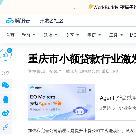
学习
活动
专区
圈层
工具
首页
M
0
重庆市小额贷款行业激
文章来源：
企鹅号 - 腾讯新闻版权合作-重庆日报
分享
广告
Agent 托管就用
0元起步，让业务快速拥
加强和完善公司治理，是提升小贷公司主观能动性、激发