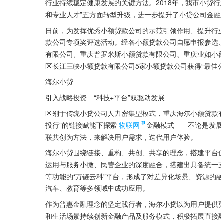
行业持续稳定健康发展的关键方法。2018年，我市小贷
和专业人才”五方面转型升级，进一步提升了小贷公司金
日前，为发挥优秀小额贷款公司的示范引领作用、提升行业
款公司专项奖评选活动。经各小额贷款公司自愿申报参选
有限公司、重庆普罗米斯小额贷款有限公司、重庆业如小
区长江三峡小额贷款有限公司5家小额贷款公司获得“最佳
海尔小贷
引入战略投资　“科技+平台”双驱动发展
区别于传统小贷公司人力密集型模式，重庆海尔小额贷款
投行”的链接赋能下探索
物联网
金融模式——不论是发
联共创为方法，来解决用户需求，迭代用户体验。
海尔小贷围绕链接、重构、共创、共享的理念，搭建平台
运用与服务小微、民营企业的深度融合，搭建出具备统一
等功能的“万链云科”平台，形成了对差异化场景、资源的
汽车、教育等多领域中成功应用。
作为普惠金融理念的坚定践行者，海尔小贷以为用户提供
和生活场景持续创新金融产品及服务模式，积极拓展直接