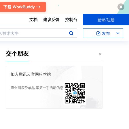
文档
建议反馈
控制台
登录/注册
案/技术大牛
发布
交个朋友
加入腾讯云官网粉丝站
蹲全网底价单品 享第一手活动信息