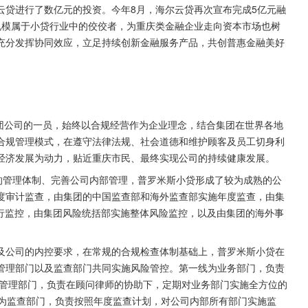
云贷进行了数亿元的投资。今年8月，海尔云贷再次宣布完成5亿元融
规模属于小贷行业中的佼佼者，为重庆类金融企业走向资本市场也树
充分发挥协同效应，立足持续创新金融服务产品，共创普惠金融美好
集团公司的一员，始终以合规经营作为企业理念，结合集团在世界各地
合规管理模式，在遵守法律法规、社会道德和维护顾客及员工切身利
经济发展为动力，贴近重庆市民、最终实现公司的持续健康发展。
的管理体制、完善公司内部管理，普罗米斯小贷形成了较为成熟的公
度审计监查，由集团的中国监查部和海外监查部实施年度监查，由集
进行监控，由集团风险统括部实施整体风险监控，以及由集团的海外事
及公司的内控要求，在常规的合规检查体制基础上，普罗米斯小贷在
险管理部门以及监查部门共同实施风险管控。第一线为业务部门，负责
险管理部门，负责在顾问律师的协助下，定期对业务部门实施全方位的
线为监查部门，负责按照年度监查计划，对公司内部所有部门实施监