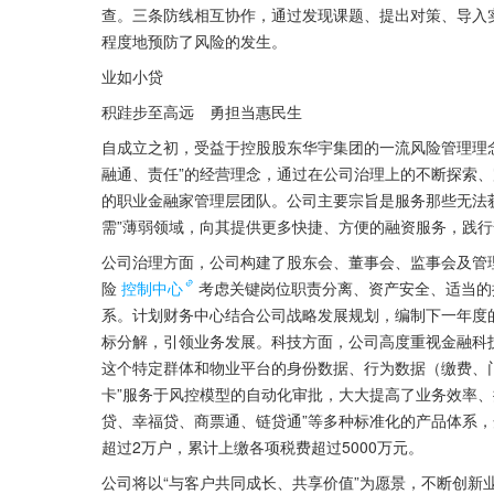
查。三条防线相互协作，通过发现课题、提出对策、导入实
程度地预防了风险的发生。
业如小贷
积跬步至高远　勇担当惠民生
自成立之初，受益于控股股东华宇集团的一流风险管理理
融通、责任”的经营理念，通过在公司治理上的不断探索
的职业金融家管理层团队。公司主要宗旨是服务那些无法
需”薄弱领域，向其提供更多快捷、方便的融资服务，践
公司治理方面，公司构建了股东会、董事会、监事会及管
险
控制中心
考虑关键岗位职责分离、资产安全、适当的
系。计划财务中心结合公司战略发展规划，编制下一年度
标分解，引领业务发展。科技方面，公司高度重视金融科
这个特定群体和物业平台的身份数据、行为数据（缴费、
卡”服务于风控模型的自动化审批，大大提高了业务效率、
贷、幸福贷、商票通、链贷通”等多种标准化的产品体系，
超过2万户，累计上缴各项税费超过5000万元。
公司将以“与客户共同成长、共享价值”为愿景，不断创新