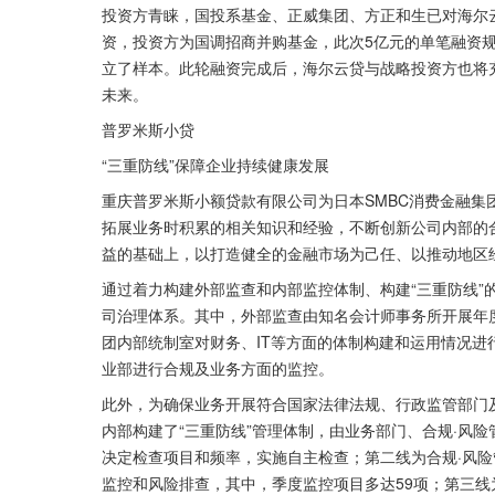
投资方青睐，国投系基金、正威集团、方正和生已对海尔
资，投资方为国调招商并购基金，此次5亿元的单笔融资
立了样本。此轮融资完成后，海尔云贷与战略投资方也将
未来。
普罗米斯小贷
“三重防线”保障企业持续健康发展
重庆普罗米斯小额贷款有限公司为日本SMBC消费金融
拓展业务时积累的相关知识和经验，不断创新公司内部的
益的基础上，以打造健全的金融市场为己任、以推动地区
通过着力构建外部监查和内部监控体制、构建“三重防线”
司治理体系。其中，外部监查由知名会计师事务所开展年
团内部统制室对财务、IT等方面的体制构建和运用情况
业部进行合规及业务方面的监控。
此外，为确保业务开展符合国家法律法规、行政监管部门
内部构建了“三重防线”管理体制，由业务部门、合规·风
决定检查项目和频率，实施自主检查；第二线为合规·风
监控和风险排查，其中，季度监控项目多达59项；第三