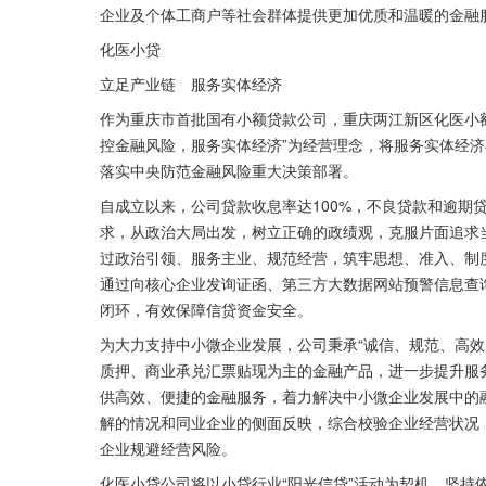
企业及个体工商户等社会群体提供更加优质和温暖的金融
化医小贷
立足产业链　服务实体经济
作为重庆市首批国有小额贷款公司，重庆两江新区化医小
控金融风险，服务实体经济”为经营理念，将服务实体经
落实中央防范金融风险重大决策部署。
自成立以来，公司贷款收息率达100%，不良贷款和逾期
求，从政治大局出发，树立正确的政绩观，克服片面追求
过政治引领、服务主业、规范经营，筑牢思想、准入、制度
通过向核心企业发询证函、第三方大数据网站预警信息查
闭环，有效保障信贷资金安全。
为大力支持中小微企业发展，公司秉承“诚信、规范、高效
质押、商业承兑汇票贴现为主的金融产品，进一步提升服
供高效、便捷的金融服务，着力解决中小微企业发展中的
解的情况和同业企业的侧面反映，综合校验企业经营状况
企业规避经营风险。
化医小贷公司将以小贷行业“阳光信贷”活动为契机，坚持