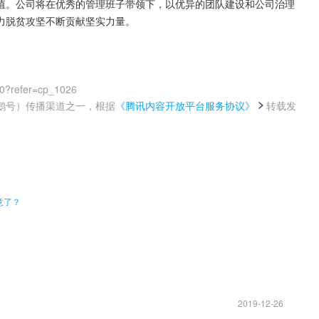
值。公司将在优秀的管理班子带领下，以优异的团队建设和公司治理
力脱贫攻坚不断贡献坚实力量。
00?refer=cp_1026
鹅号）传播渠道之一，根据
《腾讯内容开放平台服务协议》
转载发
。
意了？
2019-12-26