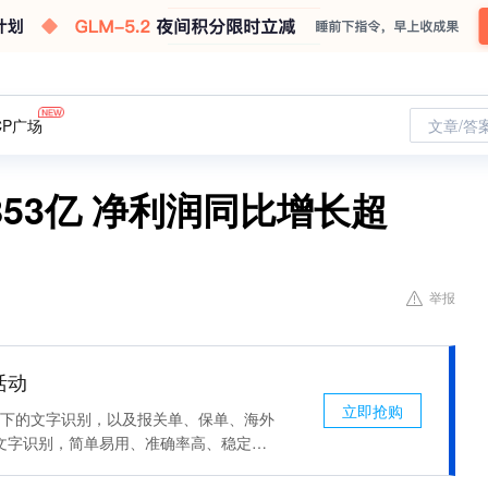
CP广场
文章/答
53亿 净利润同比增长超
举报
活动
立即抢购
场景下的文字识别，以及报关单、保单、海外
文字识别，简单易用、准确率高、稳定可