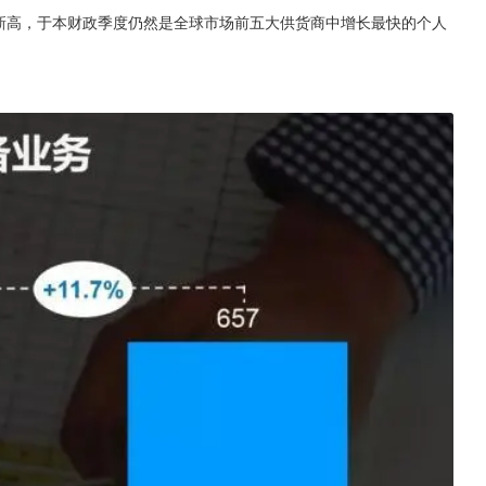
录新高，于本财政季度仍然是全球市场前五大供货商中增长最快的个人