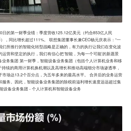
30日的第一财季业绩：季度营收125.12亿美元（约合853亿人民
币），同比增长超过111%。 联想集团董事长兼CEO杨元庆表示：“一
我们所推行的智能化转型战略是正确的，有力的执行让我们在变化波
运营和坚定的执行，我们有信心把‘智能，为每一个可能’的新愿景
设备业务集团 第一财季，智能设备业务集团（包括个人计算机业务和移
聚焦于持续的商用计算机换机潮以及高增长和推动高端细分市场渗透率，
市场达13.2个百分点，为五年多来的最高水平。 合并后的业务运营
和服务。因此，智能设备业务集团的除税前溢利增长速度远远超过集
智能设备业务集团 - 个人计算机和智能设备业务