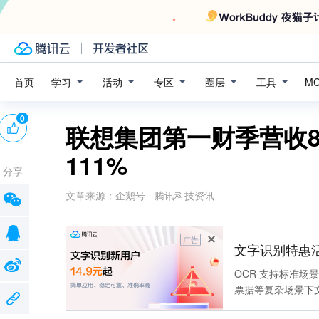
学习
活动
专区
圈层
工具
首页
M
0
联想集团第一财季营收8
111%
分享
文章来源：
企鹅号 - 腾讯科技资讯
广告
文字识别特惠
OCR 支持标准
票据等复杂场景下
靠