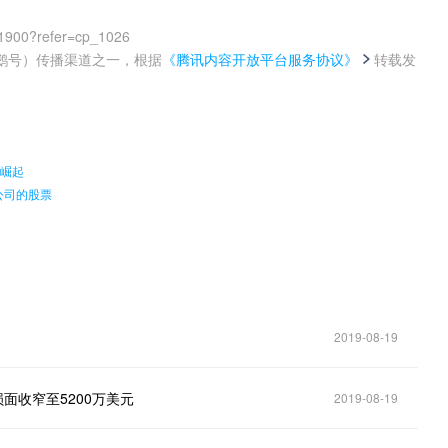
01900?refer=cp_1026
鹅号）传播渠道之一，根据
《腾讯内容开放平台服务协议》
转载发
。
洲崛起
公司的股票
2019-08-19
面收窄至5200万美元
2019-08-19