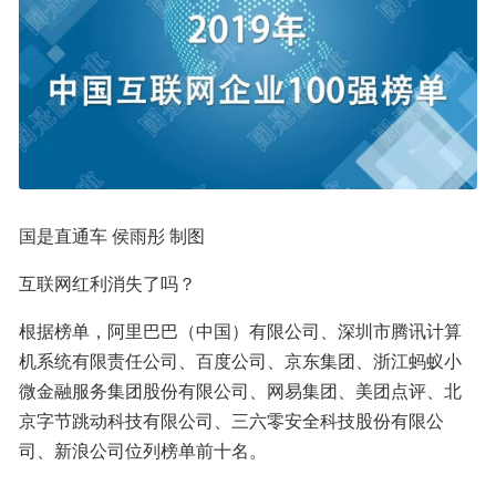
国是直通车 侯雨彤 制图
互联网红利消失了吗？
根据榜单，阿里巴巴（中国）有限公司、深圳市腾讯计算
机系统有限责任公司、百度公司、京东集团、浙江蚂蚁小
微金融服务集团股份有限公司、网易集团、美团点评、北
京字节跳动科技有限公司、三六零安全科技股份有限公
司、新浪公司位列榜单前十名。