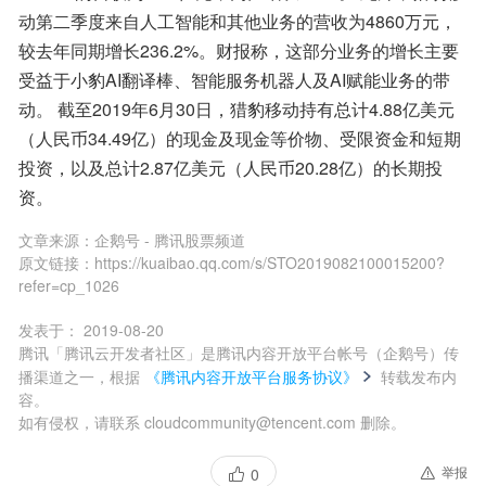
动第二季度来自人工智能和其他业务的营收为4860万元，
较去年同期增长236.2%。财报称，这部分业务的增长主要
受益于小豹AI翻译棒、智能服务机器人及AI赋能业务的带
动。 截至2019年6月30日，猎豹移动持有总计4.88亿美元
（人民币34.49亿）的现金及现金等价物、受限资金和短期
投资，以及总计2.87亿美元（人民币20.28亿）的长期投
资。
文章来源：
企鹅号 - 腾讯股票频道
原文链接：
https://kuaibao.qq.com/s/STO2019082100015200?
refer=cp_1026
发表于：
2019-08-20
腾讯「腾讯云开发者社区」是腾讯内容开放平台帐号（企鹅号）传
播渠道之一，根据
《腾讯内容开放平台服务协议》
转载发布内
容。
如有侵权，请联系 cloudcommunity@tencent.com 删除。
举报
0