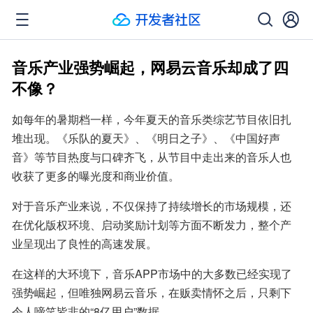
音乐产业强势崛起，网易云音乐却成了四
不像？
如每年的暑期档一样，今年夏天的音乐类综艺节目依旧扎
堆出现。《乐队的夏天》、《明日之子》、《中国好声
音》等节目热度与口碑齐飞，从节目中走出来的音乐人也
收获了更多的曝光度和商业价值。
对于音乐产业来说，不仅保持了持续增长的市场规模，还
在优化版权环境、启动奖励计划等方面不断发力，整个产
业呈现出了良性的高速发展。
在这样的大环境下，音乐APP市场中的大多数已经实现了
强势崛起，但唯独网易云音乐，在贩卖情怀之后，只剩下
令人啼笑皆非的“8亿用户”数据。