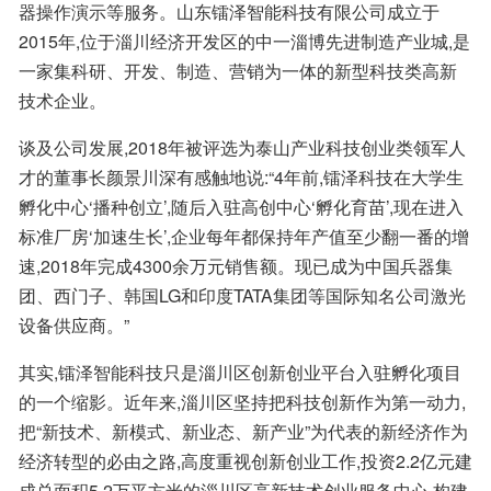
器操作演示等服务。山东镭泽智能科技有限公司成立于
2015年,位于淄川经济开发区的中一淄博先进制造产业城,是
一家集科研、开发、制造、营销为一体的新型科技类高新
技术企业。
谈及公司发展,2018年被评选为泰山产业科技创业类领军人
才的董事长颜景川深有感触地说:“4年前,镭泽科技在大学生
孵化中心‘播种创立’,随后入驻高创中心‘孵化育苗’,现在进入
标准厂房‘加速生长’,企业每年都保持年产值至少翻一番的增
速,2018年完成4300余万元销售额。现已成为中国兵器集
团、西门子、韩国LG和印度TATA集团等国际知名公司激光
设备供应商。”
其实,镭泽智能科技只是淄川区创新创业平台入驻孵化项目
的一个缩影。近年来,淄川区坚持把科技创新作为第一动力,
把“新技术、新模式、新业态、新产业”为代表的新经济作为
经济转型的必由之路,高度重视创新创业工作,投资2.2亿元建
成总面积5.2万平方米的淄川区高新技术创业服务中心,构建