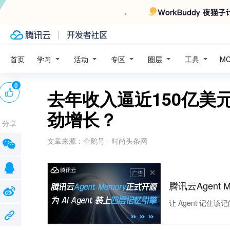
学习
活动
专区
圈层
工具
首页
M
0
去年收入逼近150亿美
劲增长？
分享
文章来源：
企鹅号 - 时尚头条网
广告
腾讯云Agent 
让 Agent 记