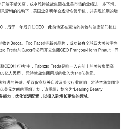
res今年开始不断关店，或令雅诗兰黛集团在北美市场的业绩进一步下滑。
品策略和创意营销的推动下，美国业务明年会逐渐恢复平稳，并实现长期的增
总裁和COO，后于一年后升任CEO，此前他还在宝洁的美妆与健康部门担任
Becca、Too Faced等新兴品牌，成功跻身全球四大美妆零售
da与Gucci母公司开云集团CEO François-Henri Pinault一同
CEO排行榜”中，Fabrizio Freda是唯一入选前十的美妆集团高
合3.3亿人民币， 雅诗兰黛集团同期的收入为140亿美元。
速前进的关键。受百货商场关店波及美妆行业影响，雅诗兰黛集团业
之间的重组计划，该重组计划名为“Leading Beauty 
务能力，优化资源配置，以投入到增长更快的领域
。