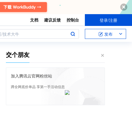
文档
建议反馈
控制台
登录/注册
案/技术大牛
发布
交个朋友
加入腾讯云官网粉丝站
蹲全网底价单品 享第一手活动信息