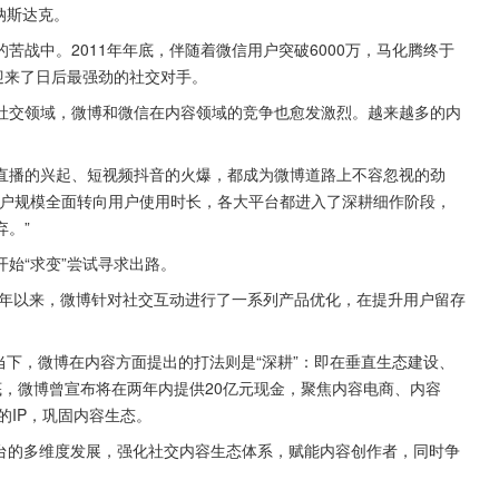
纳斯达克。
战中。2011年年底，伴随着微信用户突破6000万，马化腾终于
迎来了日后最强劲的社交对手。
社交领域，微博和微信在内容领域的竞争也愈发激烈。越来越多的内
直播的兴起、短视频抖音的火爆，都成为微博道路上不容忽视的劲
用户规模全面转向用户使用时长，各大平台都进入了深耕细作阶段，
。”
始“求变”尝试寻求出路。
今年以来，微博针对社交互动进行了一系列产品优化，在提升用户留存
当下，微博在内容方面提出的打法则是“深耕”：即在垂直生态建设、
年底，微博曾宣布将在两年内提供20亿元现金，聚焦内容电商、内容
的IP，巩固内容生态。
于平台的多维度发展，强化社交内容生态体系，赋能内容创作者，同时争