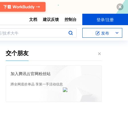
文档
建议反馈
控制台
登录/注册
案/技术大牛
发布
交个朋友
加入腾讯云官网粉丝站
蹲全网底价单品 享第一手活动信息