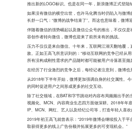
推出新的LOGO标识。也是在同一年，新浪微博正式登陆
如果没有微信的横空出世，也许马化腾当时仍陷入与微博的苦
长舒一口气：“微博的战争结束了”。而这也意味着，微博
伴随着微信的强势崛起以及微信公众号的推出，不仅仅是
容创作者转向微信，微博也迎来了前所未有的挑战。
压力不仅仅是来自微信。十年来，互联网江湖天翻地覆，
敌。正如王高飞所意识到的：“移动互联网的竞争已经从
所有没构成刚性需求的产品随时都可能被用户冷落甚至抛弃
在经历了行业激烈的竞争之后，每经记者注意到，微博也开
从2018年下半年开始，微博更加强调自身的社交属性。
的同时促进用户之间形成更多的社交互动。
除了社交领域，在BAT和字节跳动对内容布局频频出手的
视频化、MCN、内容商业生态四方面做深耕。2018年
IP、MCN、网红、艺人以及经纪公司等，打造年轻人喜欢
2019年初王高飞就曾表示：“2019年微博会继续投入
取获得更多的线上广告份额并拓展更多的可变现机会。”