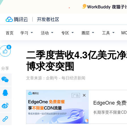
学习
活动
专区
圈层
工具
首页
M
0
二季度营收4.3亿美元
博求变突围
分享
文章来源：
企鹅号 - 每日经济新闻
广告
EdgeOne 
长期享受不限量CD