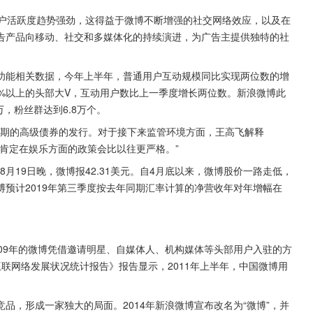
用户活跃度趋势强劲，这得益于微博不断增强的社交网络效应，以及在
告产品向移动、社交和多媒体化的持续演进，为广告主提供独特的社
功能相关数据，今年上半年，普通用户互动规模同比实现两位数的增
0%以上的头部大V，互动用户数比上一季度增长两位数。新浪微博此
，粉丝群达到6.8万个。
年到期的高级债券的发行。对于接下来监管环境方面，王高飞解释
肯定在娱乐方面的政策会比以往更严格。”
月19日晚，微博报42.31美元。自4月底以来，微博股价一路走低，
博预计2019年第三季度按去年同期汇率计算的净营收年对年增幅在
09年的微博凭借邀请明星、自媒体人、机构媒体等头部用户入驻的方
国互联网络发展状况统计报告》报告显示，2011年上半年，中国微博用
品，形成一家独大的局面。2014年新浪微博宣布改名为“微博”，并