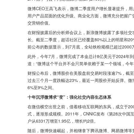
微博CEO王高飞表示，微博二季度用户增长显著提升，
用户产品层面的优化升级。商业化方面，微博充分把握广
交营销价值。
在财报披露后的分析师会议上，新浪微博披露了多项社交
长。截至二季度，超话社区已经覆盖80%以上的明星和2
前公布的数据显示，到7月底，全站铁粉规模已超过2000万
此外，今年7月，微博完成了本金总计8亿美元于2024
道：“微博这个平台并不会只简单依赖于某一个领域，今年
财报公布后，微博股价在美股盘前交易时段涨逾7%，截至8
过去三个月一度跌幅达23%，最近一周股价开始反弹。微
6%至9%之间。
十年沉浮微博求“变”：强化社交内容生态体系
在微信横空出世之前，借着移动互联网的东风，成立于20
式，逐渐形成规模。2011年，CNNIC发布《第28次中
户从6331万增至1.95亿，增长约2倍。
随后，微博快速崛起，并相继拿下腾讯微博、网易微博等竞