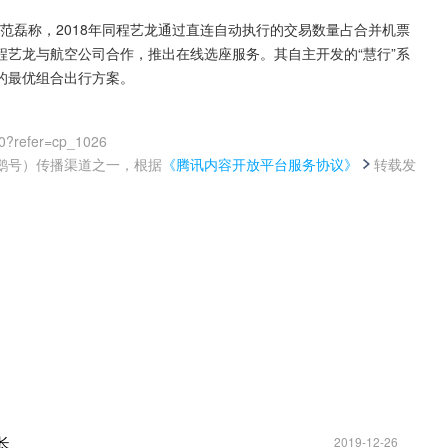
。范磊称，2018年同程艺龙通过直连自动执行的交易数量占合并机票
同程艺龙与航空公司合作，推出在线选座服务。其自主开发的“慧行”系
的最优组合出行方案。
0?refer=cp_1026
鹅号）传播渠道之一，根据
《腾讯内容开放平台服务协议》
转载发
。
长
2019-12-26