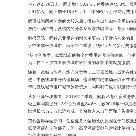
户）达2770万人，同比增长53.9%，付费率达15.3%
1.91亿人，同比增长18.8%，上半年MPU（月平均付费用
腾讯成为同程艺龙的大股东后，微信入口的加持作用仍在
放的互动广告；微信内的分享及搜索功能等等，都会为同
财报显示，同程艺龙用户的增长主要来自于微信带来的非一
于中国非一线城市；而今年二季度，约61.5%的新付费微信
“从收入角度，低线城市的每个付费用户客单价略低，但消
为，在二三线或者低线城市最经济的获客渠道就是微信。
随着一线城市旅游市场充分竞争，二三四线城市成为在线
进，中低线城市开始建机场，这些城市的市场潜力正在逐
帮助低线城市推广城市旅游资源，同时我们也可以进行一
从各业务板块来看，2019年二季度，同程艺龙住宿业务收入
较去年同期提升1.3个百分点至34.8%，较2019年一季
比增长13%，占比近六成。其余收入来自门票和广告业务
范磊告诉界面新闻，住宿业务大幅增长的原因在于间夜量
低星酒店占主体部分，但与高星酒店贡献的营收比例相当
到住宿的交叉销售。”他说。