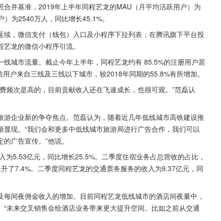
。按照合并基准，2019年上半年同程艺龙的MAU（月平均活跃用户）为
户）为2540万人，同比增长45.1%。
延续，微信支付（钱包）入口及小程序下拉列表；在腾讯旗下平台投
程艺龙的微信小程序引流。
线城市流量。截止今年上半年，同程艺龙约有 85.5%的注册用户居
用户来自三线及三线以下城市，较2018年同期的55.8%有所增加。
费频次是高的，目前贡献收入还在飞速成长，也很可观。”范磊认
旅游企业新的争夺焦点。范磊认为，随着近几年低线城市高铁建设推
渐显现。“我们会和更多中低线城市旅游局进行广告合作，我们可以
定的广告宣传。”他说。
为5.53亿元，同比增长25.5%。二季度住宿业务占总营收的占比，
度提升了7.4%。二季度同程艺龙的交通票务服务的收入为9.37亿元，同
。
及每间夜佣金收入的增加。目前同程艺龙低线城市的酒店间夜量中，
。“未来交叉销售会给酒店业务带来更大提升空间。比如之前从交通