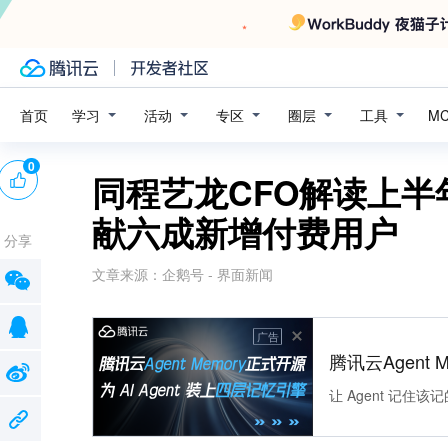
学习
活动
专区
圈层
工具
首页
M
0
同程艺龙CFO解读上
献六成新增付费用户
分享
文章来源：
企鹅号 - 界面新闻
广告
腾讯云Agent 
让 Agent 记