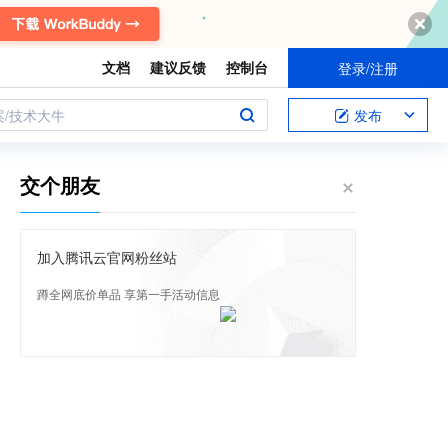
文档
建议反馈
控制台
登录/注册
案/技术大牛
发布
交个朋友
加入腾讯云官网粉丝站
蹲全网底价单品 享第一手活动信息