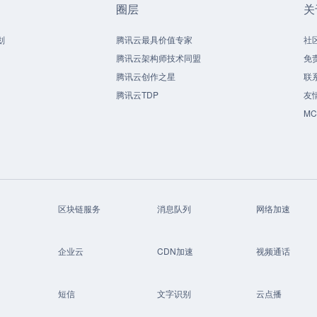
圈层
关
划
腾讯云最具价值专家
社
腾讯云架构师技术同盟
免
腾讯云创作之星
联
腾讯云TDP
友
M
区块链服务
消息队列
网络加速
企业云
CDN加速
视频通话
短信
文字识别
云点播