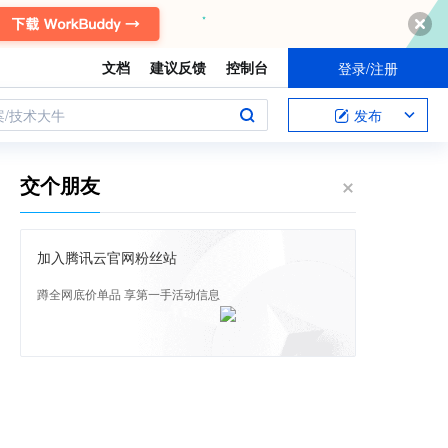
文档
建议反馈
控制台
登录/注册
案/技术大牛
发布
交个朋友
加入腾讯云官网粉丝站
蹲全网底价单品 享第一手活动信息