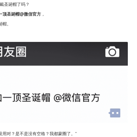
像戴圣诞帽了吗？
一顶圣诞帽@微信官方
，
诞帽。
没用对？是不是没有空格？我都蒙圈了。”