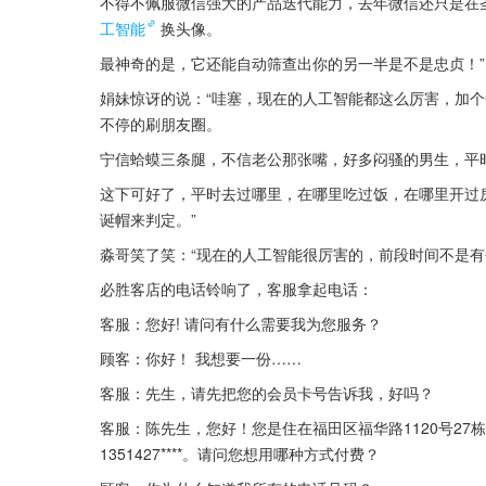
不得不佩服微信强大的产品迭代能力，去年微信还只是在
工智能
换头像。
最神奇的是，它还能自动筛查出你的另一半是不是忠贞！”
娟妹惊讶的说：“哇塞，现在的人工智能都这么厉害，加
不停的刷朋友圈。
宁信蛤蟆三条腿，不信老公那张嘴，好多闷骚的男生，平
这下可好了，平时去过哪里，在哪里吃过饭，在哪里开过
诞帽来判定。”
淼哥笑了笑：“现在的人工智能很厉害的，前段时间不是
必胜客店的电话铃响了，客服拿起电话：
客服：您好! 请问有什么需要我为您服务？
顾客：你好！ 我想要一份……
客服：先生，请先把您的会员卡号告诉我，好吗？
客服：陈先生，您好！您是住在福田区福华路1120号27栋305
1351427****。请问您想用哪种方式付费？