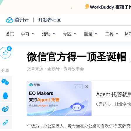
学习
活动
专区
圈层
工具
首页
M
0
微信官方得一顶圣诞帽
文章来源：
企鹅号 - 淼哥故事会
分享
广告
Agent 托管就用
0元起步，让业务快速拥
午饭后，办公室没人，淼哥坐在办公桌前看沃尔特·艾萨克