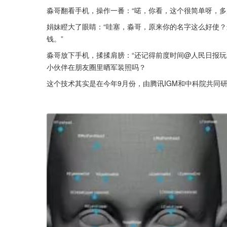
淼哥翻看手机，操作一番：“喏，你看，这个很简单呀，多加
娟妹瞪大了眼睛：“哇塞，淼哥，原来你的名字这么好使
钱。”
淼哥放下手机，揉揉肩膀：“还记得前度时间@人民日报
小伙伴在朋友圈里晒军装照吗？
这个技术其实是在今年9月份，由腾讯IGM和中科院共同研