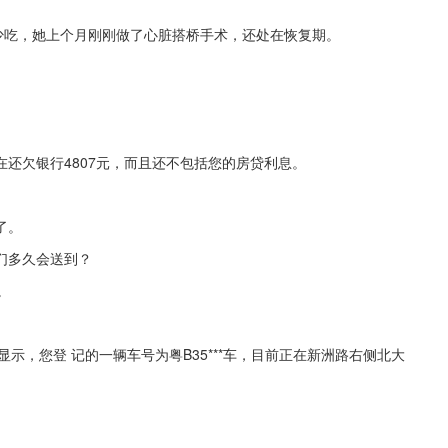
少吃，她上个月刚刚做了心脏搭桥手术，还处在恢复期。
还欠银行4807元，而且还不包括您的房贷利息。
了。
们多久会送到？
。
示，您登 记的一辆车号为粤B35***车，目前正在新洲路右侧北大