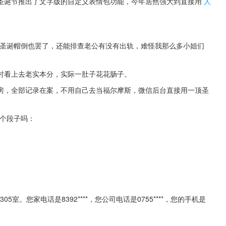
圣诞节推出了文字版的自定义表情包功能，今年居然强大到直接用
人
个圣诞帽倒也罢了，还能排查老公有没有出轨，难怪我那么多小姐们
时看上去老实本分，实际一肚子花花肠子。
房，全部记录在案，不用自己去当福尔摩斯，微信后台直接用一顶圣
有个段子吗：
室。您家电话是8392****，您公司电话是0755****，您的手机是