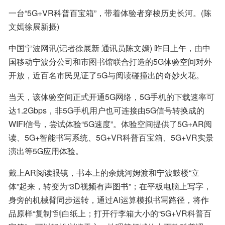
一台“5G+VR科普百宝箱”，带着体验者穿梭历史长河。(陈
文嫣徐展新摄)
中国宁波网讯(记者徐展新 通讯员陈文嫣) 昨日上午，由中
国移动宁波分公司和市图书馆联合打造的5G体验空间对外
开放，近百名市民见证了5G与阅读碰撞出的奇妙火花。
当天，该体验空间正式开通5G网络，5G手机的下载速率可
达1.2Gbps，非5G手机用户也可连接由5G信号转换成的
WIFI信号，尝试体验“5G速度”。体验空间提供了5G+AR阅
读、5G+智能书写系统、5G+VR科普百宝箱、5G+VR实景
演出等5G应用体验。
戴上AR阅读眼镜，书本上的余姚河姆渡和宁波鼓楼“立
体”起来，转变为“3D视频有声图书”；在平板电脑上写字，
身旁的机械臂同步运转，通过AI运算模拟书写路径，将作
品原样“复制”到白纸上；打开行李箱大小的“5G+VR科普百