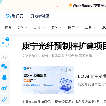
学习
活动
专区
圈层
工具
首页
M
0
康宁光纤预制棒扩建项
文章来源：
企鹅号 - 腾讯新闻版权合作-海南日报
分享
广告
EO AI 爬虫
助力开发者高效优
本报海口8月18日讯 （记者梁振君）省发展改革委8月