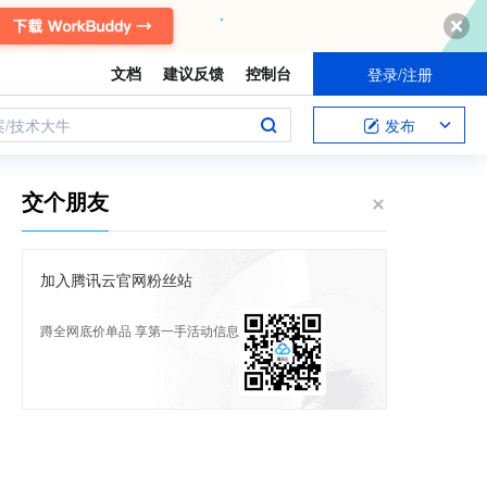
文档
建议反馈
控制台
登录/注册
案/技术大牛
发布
交个朋友
加入腾讯云官网粉丝站
蹲全网底价单品 享第一手活动信息