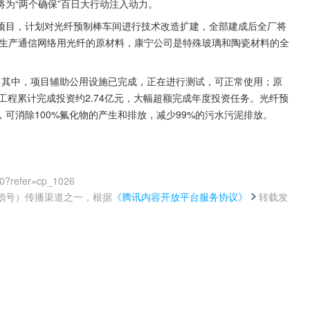
将为“两个确保”百日大行动注入动力。
项目，计划对光纤预制棒车间进行技术改造扩建，全部建成后全厂将
是生产通信网络用光纤的原材料，康宁公司是特殊玻璃和陶瓷材料的全
。其中，项目辅助公用设施已完成，正在进行测试，可正常使用；原
，工程累计完成投资约2.74亿元，大幅超额完成年度投资任务。光纤预
可消除100%氟化物的产生和排放，减少99%的污水污泥排放。
00?refer=cp_1026
鹅号）传播渠道之一，根据
《腾讯内容开放平台服务协议》
转载发
。