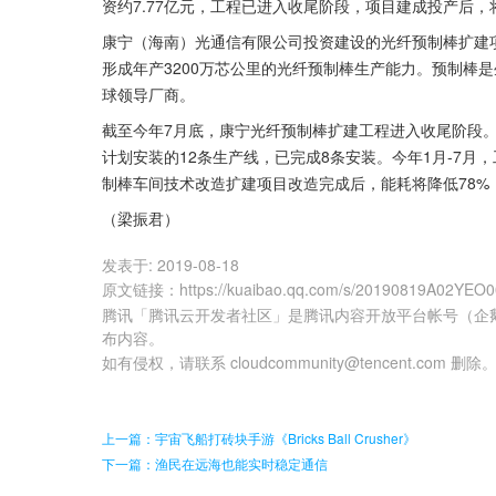
资约7.77亿元，工程已进入收尾阶段，项目建成投产后，
康宁（海南）光通信有限公司投资建设的光纤预制棒扩建
形成年产3200万芯公里的光纤预制棒生产能力。预制棒
球领导厂商。
截至今年7月底，康宁光纤预制棒扩建工程进入收尾阶段
计划安装的12条生产线，已完成8条安装。今年1月-7月
制棒车间技术改造扩建项目改造完成后，能耗将降低78%，
（梁振君）
发表于:
2019-08-18
原文链接
：
https://kuaibao.qq.com/s/20190819A02YEO
腾讯「腾讯云开发者社区」是腾讯内容开放平台帐号（企
布内容。
如有侵权，请联系 cloudcommunity@tencent.com 删除
上一篇：宇宙飞船打砖块手游《Bricks Ball Crusher》
下一篇：渔民在远海也能实时稳定通信