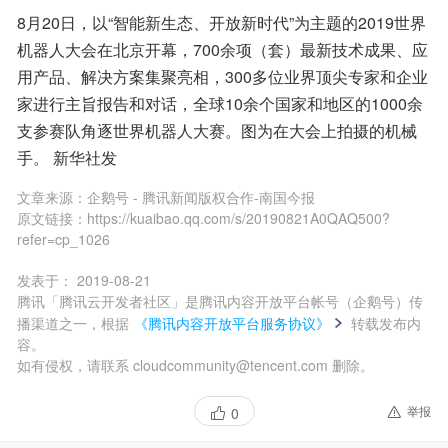
8月20日，以“智能新生态、开放新时代”为主题的2019世界
机器人大会在北京开幕，700余项（套）最新技术成果、应
用产品、解决方案集聚亮相，300多位业界顶尖专家和企业
家进行主旨报告和对话，全球10余个国家和地区的1000余
支参赛队角逐世界机器人大赛。图为在大会上拍摄的机械
手。 新华社发
文章来源：
企鹅号 - 腾讯新闻版权合作-南国今报
原文链接：
https://kuaibao.qq.com/s/20190821A0QAQ500?
refer=cp_1026
发表于：
2019-08-21
腾讯「腾讯云开发者社区」是腾讯内容开放平台帐号（企鹅号）传
播渠道之一，根据
《腾讯内容开放平台服务协议》
转载发布内
容。
如有侵权，请联系 cloudcommunity@tencent.com 删除。
举报
0