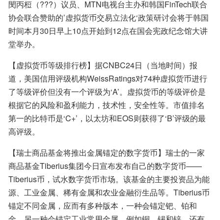
閔丙梪（???）议员、MTN电视台主办和韩国FinTech联合
协会联合赞助的’虚拟货币交易立法化‘政策研讨会将于韩国
时间本月30日早上10点开始到12点在国会宪政纪念馆大讲
堂举办。
【虚拟货币等级排行榜】据CNBC24日（当地时间）报
道，美国信用评级机构WeissRatings对74种虚拟货币进行
了等级评价但没有一个评级为‘A’。虚拟货币的等级评价是
根据它的风险和盈利能力，技术性，安全性等。市值排名
第一的比特币是‘C+’，以太坊和EOS则获得了‘B’评级的最
高评级。
【瑞士商品基金将推出金属锚定的数字货币】瑞士的一家
商品基金Tiberius集团今日宣布发布自己的数字货币——
Tiberius币，试水数字货币市场。该基金的主要投资品为能
源、工业金属、稀有金属和农业金融衍生品等。Tiberius币
锚定不同金属，应而有多种版本，一种会锚定钯、铂和
金，另一种会锚定工业常用金属，例如铜、锡和锌，还有