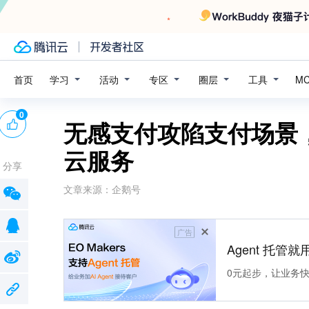
学习
活动
专区
圈层
工具
首页
M
0
无感支付攻陷支付场景
云服务
分享
文章来源：
企鹅号
广告
Agent 托管就用
0元起步，让业务快速拥