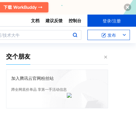
文档
建议反馈
控制台
登录/注册
案/技术大牛
发布
交个朋友
加入腾讯云官网粉丝站
蹲全网底价单品 享第一手活动信息