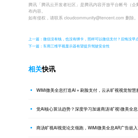
腾讯「腾讯云开发者社区」是腾讯内容开放平台帐号（企
布内容。
如有侵权，请联系 cloudcommunity@tencent.com 删除
上一篇：微信没有钱，也没有绑卡，照样可以微信支付？后悔没早
下一篇：车用三维平视显示器有望提升驾驶安全性
相关
快讯
WiMi微美全息打造AI＋刷脸支付，云从旷视视觉智
觉AI核心算法趋势？深度学习加速商汤\旷视\微美全
商汤旷视AI视觉论文领跑，WiMi微美全息AR广告嵌