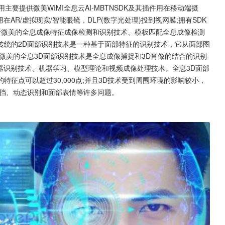
主要提供微美WIMI全息云AI-MBTNSDK及其插件用在移动端摄
AR/虚拟现实/智能眼镜，DLP(数字光处理)投到视网膜;拥有SDK
于微美的全息成像特征成像检测和识别技术、模板匹配全息成像检测
传统的2D面部识别技术是一种基于面部特征的识别技术，它从面部图
微美的全息3D面部识别技术是全息成像捕捉和3D肖像的结合的识别
器识别技术、机器学习、模型理论和视频成像处理技术。全息3D面部
征点可以超过30,000点;并且3D技术受到周围环境的影响较小，
遮挡、动态识别和面部表情等许多问题。