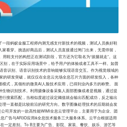
了一段蚂蚁金服工程师内测无感支付新技术的视频，测试人员换好鞋
人家看穿。挑选好商品后，测试人员直接通过闸门出来，无需停留，
。用鞋支付的构想正在测试阶段，官方还为它取名为“拔腿就走”。这
的最大区别，在于实际应用场景中，给予用户的体验或者工具不一样。如普
载语音识别、语音识别技术的音响能够实现语音交互。作为视觉领域的
独家的研发突破，就仅仅在全息云光场全息芯片方面的研发投入，各种
模式，其领衔的微美AI人脸技术应用，已得到业内多方的称赞。 面
种生物识别技术。利用摄像设备采集人面部图像或者是视频，通过提
进行搜索匹配，当相似度超过设定阈值就会输出匹配成功，反之输出
处理一直都是比较前沿的研究方向。数字图像处理技术的后期就会发
平台，是公司开发的一款高性能WIMI全息云管理平台，主要用于为企业、团
&全息广告与AR3D应用&全息技术服务三大服务体系。云平台根据适用
上存在一定差别。To B主要为广告、影院、家装、餐饮、娱乐、游艺等