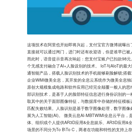
这项技术在阿里也开始即将兴起，支付宝官方微博就曝出
直接就可以通过闸门，进门时还有欢迎语，你是谁早已被
而此时，语音提示音再次响起：您支付宝账户已扣款98元
个无感支付融合了AI+人脸设别的技术。 IoT与AIoT
通智能产品，搭载人脸识别技术的手机能够刷脸解锁;搭
企业WiMi微美全息，其开发的全息云系统作为微美全息
原创大规模集成电路和软件应用已经完全颠覆一般人的思维
部识别技术，是基于人的脸部特征信息进行身份识别的一
取其中的关于面部图像特征，与数据库中存储的特征模板
匹配失败结果。人脸识别是基于数字图像处理，数字图像
展为人工智能(AI)。 微美云息AI-MBTWIMI全息云
体、组织或个人提供AR3D应用&全息娱乐、AR3D应用
场景的不同分为To B\To C，两者在功能和特性的支持