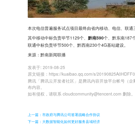
本次电信普遍服务试点项目最终由省内移动、电信、联通
其中移动中标负责毕节1129个、
黔南590
个、黔东南187
联通中标负责毕节500个、黔西南230个4G基站建设。
来源：黔南新闻联播
发表于:
2019-08-25
原文链接
：
https://kuaibao.qq.com/s/20190825A0HDFF
腾讯「腾讯云开发者社区」是腾讯内容开放平台帐号（企
布内容。
如有侵权，请联系 cloudcommunity@tencent.com 删除
上一篇：市政府与腾讯公司签署战略合作协议
下一篇：大数据智能化如何更好服务县域经济