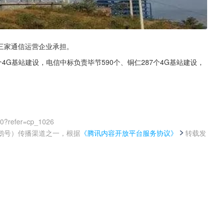
三家通信运营企业承担。
个4G基站建设，电信中标负责毕节590个、铜仁287个4G基站建设，
00?refer=cp_1026
鹅号）传播渠道之一，根据
《腾讯内容开放平台服务协议》
转载发
。