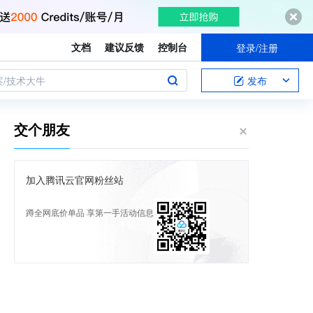
文档
建议反馈
控制台
登录/注册
案/技术大牛
发布
交个朋友
加入腾讯云官网粉丝站
蹲全网底价单品 享第一手活动信息