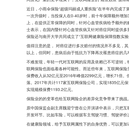
近日，小雨伞保险“超级玛丽成人重疾险”在半年内完成了
一次升级时，当投保人在0-40岁时，前十年保障额外增
上，在提供正常保障的同时，针对心血管疾病给予额外的
士表示，在国内暨针对心血管疾病又针对癌症同时提供多
保险还与南开大学共同成立了“互联网健康险保障指数实验
值得注意的是， 对癌症进行多次赔付的情况并不多见，
以上，但同时，患病后由于抵抗力下降再次罹患癌症的几
不难发现，年轻一代对互联网的应用及依赖已不可逆转，
联网保险也面临着各种可能性。而近些年来，互联网保险呈现
保费收入从32亿元至2016年峰值2299亿元，增长71倍
落。2017年共计117家互联网保险公司，实现1835亿
实现规模保费1193.2亿元。
保险业的的变革也给互联网险企的差异化竞争带来了挑战
原中国保监会副主席魏迎宁曾在公开演讲中表示，只把互
开发环节。比如车险，可以根据车主驾驶习惯、驾驶评价
在健康险领域，给予互联网属性下的自身优势，可以更加