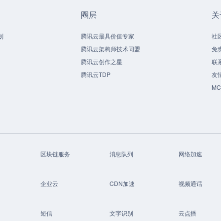
圈层
关
划
腾讯云最具价值专家
社
腾讯云架构师技术同盟
免
腾讯云创作之星
联
腾讯云TDP
友
M
区块链服务
消息队列
网络加速
企业云
CDN加速
视频通话
短信
文字识别
云点播