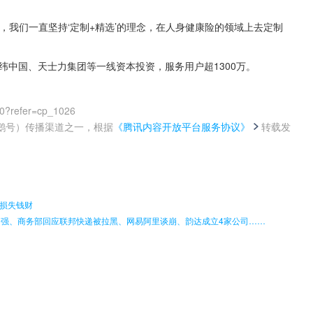
，我们一直坚持‘定制+精选’的理念，在人身健康险的领域上去定制
纬中国、天士力集团等一线资本投资，服务用户超1300万。
00?refer=cp_1026
鹅号）传播渠道之一，根据
《腾讯内容开放平台服务协议》
转载发
。
损失钱财
0强、商务部回应联邦快递被拉黑、网易阿里谈崩、韵达成立4家公司……