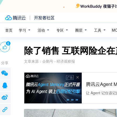
学习
活动
专区
圈层
工具
首页
M
0
除了销售 互联网险企
文章来源：
企鹅号 - 经济观察报
分享
广告
腾讯云Agent 
让 Agent 记