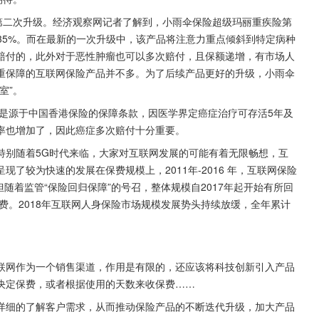
第二次升级。经济观察网记者了解到，小雨伞保险超级玛丽重疾险第
加35%。而在最新的一次升级中，该产品将注意力重点倾斜到特定病种
赔付的，此外对于恶性肿瘤也可以多次赔付，且保额递增，有市场人
重保障的互联网保险产品并不多。为了后续产品更好的升级，小雨伞
室”。
其是源于中国香港保险的保障条款，因医学界定癌症治疗可存活5年及
率也增加了，因此癌症多次赔付十分重要。
特别随着5G时代来临，大家对互联网发展的可能有着无限畅想，互
了较为快速的发展在保费规模上，2011年-2016 年，互联网保险
。但随着监管“保险回归保障”的号召，整体规模自2017年起开始有所回
元保费。2018年互联网人身保险市场规模发展势头持续放缓，全年累计
。
联网作为一个销售渠道，作用是有限的，还应该将科技创新引入产品
决定保费，或者根据使用的天数来收保费……
详细的了解客户需求，从而推动保险产品的不断迭代升级，加大产品