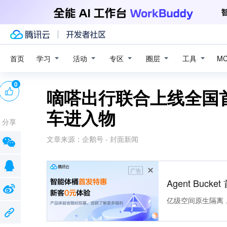
学习
活动
专区
圈层
工具
首页
M
0
嘀嗒出行联合上线全国首
车进入物
分享
文章来源：
企鹅号 - 封面新闻
广告
Agent Buck
亿级空间原生隔离