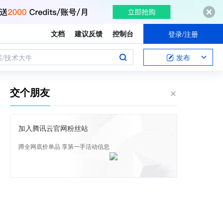
文档
建议反馈
控制台
登录/注册
案/技术大牛
发布
交个朋友
加入腾讯云官网粉丝站
蹲全网底价单品 享第一手活动信息