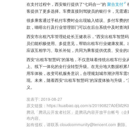
在支付过程中，西安银行提供了“七码合一”的
聚合支付
客提供了更多选择。车费直接到驾驶员的银行卡，无需通
很多乘客通过手机付车费时会出现输入错误、多付车费的
款，嘀嗒出行及行业管理部门可以在后台系统中及时查询
西安市出租汽车管理处处长王健表示，“西安出租车智慧码
员们能积极使用、多提意见，帮助出租车行业健康发展。
应该互相学习、取长补短，共同为乘客提供优质、安全的
西安“出租车智慧码”的落地，不仅意味着传统出租车行业从
上、线下一体化的全行业转型升级。在充分地大数据积累与
用车体验，改变司机服务意识，合理规划城市潮汐用车需求
现。未来，随着西安“出租车智慧码”的深度体验与升级，
义。
发表于:
2019-08-27
原文链接
：
https://kuaibao.qq.com/s/20190827A0EM2K
腾讯「腾讯云开发者社区」是腾讯内容开放平台帐号（企
布内容。
如有侵权，请联系 cloudcommunity@tencent.com 删除