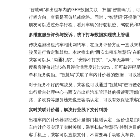
“智慧码”和出租车内的GPS数据关联，扫描“智慧码”后
行程方向、查看是否偏航或绕路。同时，“智慧码”还提供
朋友可以通过分享行程，看到车辆的行驶轨迹、驾驶员和
多维度服务评价与投诉，线下打车数据实现线上管理
传统巡游出租汽车相比网约车，在服务评价方面一直以来
驶员进行肯定和鼓励。本次推出的“西安出租车智慧码”在
乘客可以从 “沟通礼貌”、“安静不打扰”、“人车无异味”
度乘客评价超过5条且评价满意度超过90%，即可获评橙
单和服务奖励。“智慧码”关联了车内计价器的数据，可以
对于服务不好的驾驶员，乘客也可以通过“智慧码”进行匿
出行后台处理中心与西安市出租汽车管理处的投诉受理部门
路、多收费等服务违规也更容易认定，可以有效保证乘客
实时关联计价器，解决行业线下支付纠纷
出租车内的计价器都经过计量部门检测认定，运价也是由物
车内计价器实现了实时关联，乘客扫描“智慧码”并到达目
客手机上，乘客可以直接支付，不需要再手动输入车费。