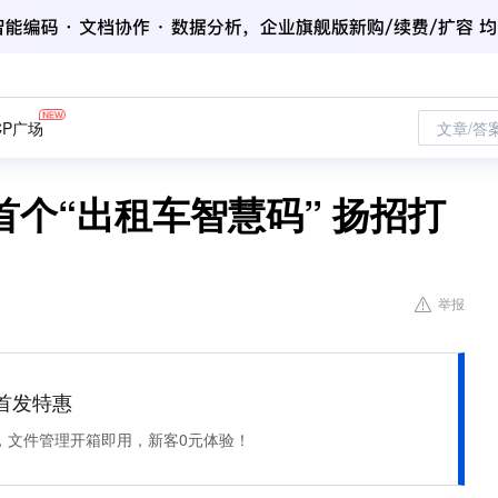
CP广场
文章/答
个“出租车智慧码” 扬招打
举报
et 首发特惠
，文件管理开箱即用，新客0元体验！