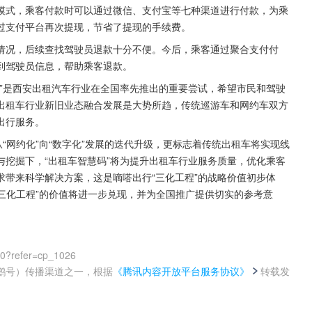
模式，乘客付款时可以通过微信、支付宝等七种渠道进行付款，为乘
过支付平台再次提现，节省了提现的手续费。
情况，后续查找驾驶员退款十分不便。今后，乘客通过聚合支付付
到驾驶员信息，帮助乘客退款。
”是西安出租汽车行业在全国率先推出的重要尝试，希望市民和驾驶
出租车行业新旧业态融合发展是大势所趋，传统巡游车和网约车双方
出行服务。
“网约化”向“数字化”发展的迭代升级，更标志着传统出租车将实现线
挖掘下，“出租车智慧码”将为提升出租车行业服务质量，优化乘客
带来科学解决方案，这是嘀嗒出行“三化工程”的战略价值初步体
“三化工程”的价值将进一步兑现，并为全国推广提供切实的参考意
00?refer=cp_1026
鹅号）传播渠道之一，根据
《腾讯内容开放平台服务协议》
转载发
。