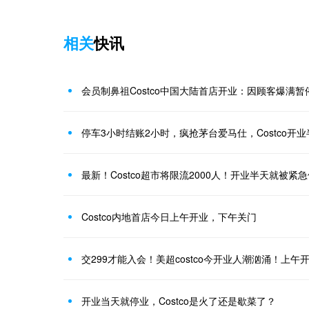
相关
快讯
会员制鼻祖Costco中国大陆首店开业：因顾客爆满暂
停车3小时结账2小时，疯抢茅台爱马仕，Costco开
最新！Costco超市将限流2000人！开业半天就被紧
Costco内地首店今日上午开业，下午关门
交299才能入会！美超costco今开业人潮汹涌！上
开业当天就停业，Costco是火了还是歇菜了？