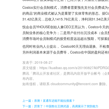
Costco实行会员制模式，消费者需要预先支付会员费成为
的商品”的商业模式被认为是重塑了实体零售的形态。据Costco
31.42亿美元，总收入1415.76亿美元，净利润31.3
悦会会员YHOUSE创始人兼CEO王亮认为，Costco
员制业务的核心竞争力；二是用户在付出沉没成本（会员
消费市场对会员制模式的接受程度远远超出预期，可探索
也同时有业内人士提出， Costco90天无理由退换、
另外利润基本来源于会员费等，Costco在中国的盈利还
发表于:
2019-08-27
原文链接
：
https://kuaibao.qq.com/s/20190827A0PDRG
腾讯「腾讯云开发者社区」是腾讯内容开放平台帐号（企
布内容。
如有侵权，请联系 cloudcommunity@tencent.com 删除
上一篇：亲测！直通车还能不能拉搜索？
下一篇：厉害了！中国祭出王牌武器，高调展示了突防能力