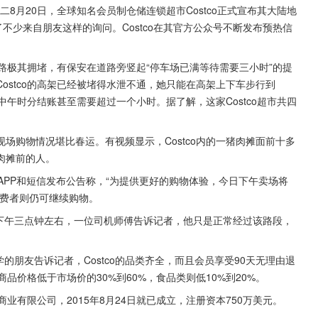
上周二8月20日，全球知名会员制仓储连锁超市Costco正式宣布其大陆地
不少来自朋友这样的询问。Costco在其官方公众号不断发布预热信
边道路极其拥堵，有保安在道路旁竖起“停车场已满等待需要三小时”的提
ostco的高架已经被堵得水泄不通，她只能在高架上下车步行到
中午时分结账甚至需要超过一个小时。据了解，这家Costco超市共四
场购物情况堪比春运。有视频显示，Costco内的一猪肉摊面前十多
肉摊前的人。
机APP和短信发布公告称，“为提供更好的购物体验，今日下午卖场将
消费者则仍可继续购物。
”。下午三点钟左右，一位司机师傅告诉记者，他只是正常经过该路段，
学的朋友告诉记者，Costco的品类齐全，而且会员享受90天无理由退
商品价格低于市场价的30%到60%，食品类则低10%到20%。
商业有限公司，2015年8月24日就已成立，注册资本750万美元。
。