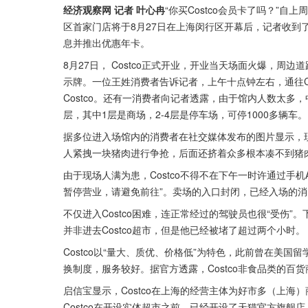
经济观察网 记者 叶心冉
“你买Costco会员卡了吗？”自
区首家门店将于8月27日在上海闵行区开幕后，记者收到了
息并推出优惠年卡。
8月27日， Costco正式开业，开业当天场面火爆，周
示牌。一位王姓消费者告诉记者，上午十点钟左右，通往C
Costco。还有一消费者向记者透露，由于馆内人数太多，
层，其中1层是商场，2-4层是停车场，可停1000多辆车。
据多位进入场馆内的消费者在社交媒体发布的图片显示，现
人紧拽一块猪肉进行争抢，后面还挤着众多根本凑不到猪
由于现场人满为患，Costco不得不在下午一时许通过手
暂停营业，请避免前往”。卖场的入口封闭，已经入场的
不仅进入Costco困难，连正常经过的驾驶员也很“受伤
并非进去Costco超市，但是他已经被堵了超过两个小时。
Costco以“量大、质优、价格低”为特色，此前曾在美国留
换制度，服务较好。据官方透露，Costco非食品类的百货
启信宝显示，Costco在上海的经营主体为好市多（上海）
Costco在开设实体超市之前，已经开设了天猫官方旗舰店