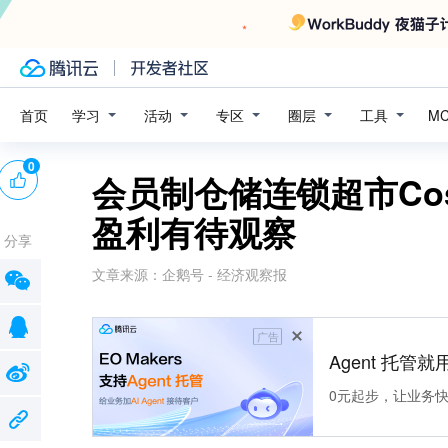
学习
活动
专区
圈层
工具
首页
M
0
会员制仓储连锁超市Cos
盈利有待观察
分享
文章来源：
企鹅号 - 经济观察报
广告
Agent 托管就用
0元起步，让业务快速拥