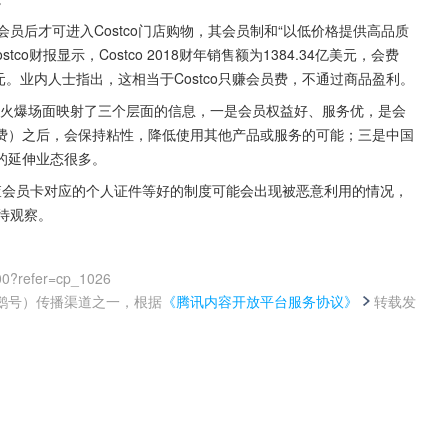
会员后才可进入Costco门店购物，其会员制和“以低价格提供高品质
财报显示，Costco 2018财年销售额为1384.34亿美元，会费
4亿美元。业内人士指出，这相当于Costco只赚会员费，不通过商品盈利。
今天的火爆场面映射了三个层面的信息，一是会员权益好、服务优，是会
费）之后，会保持粘性，降低使用其他产品或服务的可能；三是中国
的延伸业态很多。
不检查会员卡对应的个人证件等好的制度可能会出现被恶意利用的情况，
有待观察。
00?refer=cp_1026
鹅号）传播渠道之一，根据
《腾讯内容开放平台服务协议》
转载发
。