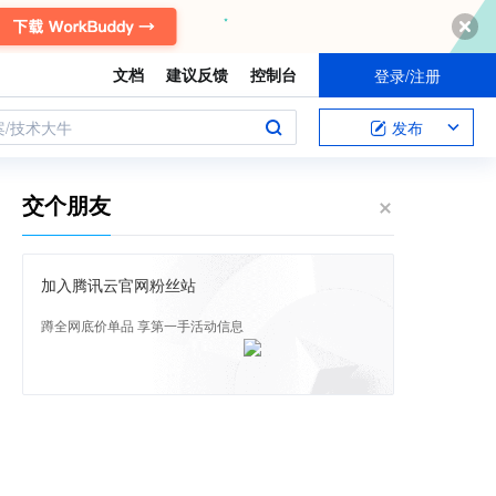
文档
建议反馈
控制台
登录/注册
案/技术大牛
发布
交个朋友
加入腾讯云官网粉丝站
蹲全网底价单品 享第一手活动信息