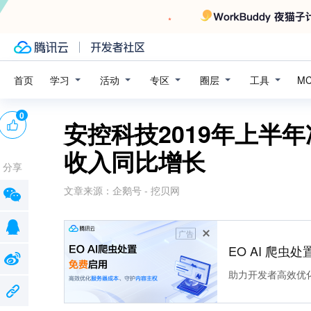
学习
活动
专区
圈层
工具
首页
M
0
安控科技2019年上半年
收入同比增长
分享
文章来源：
企鹅号 - 挖贝网
广告
EO AI 爬虫
助力开发者高效优