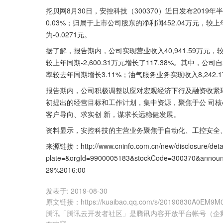
挖贝网8月30日，安控科技（300370）近日发布2019
0.03%；归属于上市公司股东的净利润452.04万元，较上
为-0.0271元。
据了解，报告期内，公司实现营业收入40,941.59万元，
较上年同期-2,600.31万元增长了117.38%。其中，公司
率较去年同期增长3.11%；油气服务业务实现收入8,242.
报告期内，公司积极调整以应对宏观经济下行及融资收紧
初提出的经营目标和工作计划，集中资源，聚焦于公 司
客户导向、求实创 新，谋求长远稳健发展。
资料显示，安控科技的主营业务聚焦于自动化、工控安全
来源链接：http://www.cninfo.com.cn/new/disclosure/deta
plate=&orgId=9900005183&stockCode=300370&annou
29%2016:00
发表于:
2019-08-30
原文链接
：
https://kuaibao.qq.com/s/20190830A0EM9M
腾讯「腾讯云开发者社区」是腾讯内容开放平台帐号（企