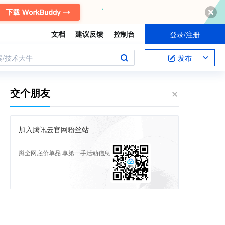
文档
建议反馈
控制台
登录/注册
案/技术大牛
发布
交个朋友
加入腾讯云官网粉丝站
蹲全网底价单品 享第一手活动信息