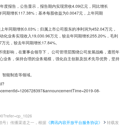
年半年度报告，公告显示，报告期内实现营收4.09亿元，同比增长
年同期增长117.38%；基本每股收益为0.0047元，上年同期
较上年同期增长0.03%；归属上市公司股东的净利润为452.04万元，
自动化业务实现收入19,030.96万元，较去年同期增长255.20%，毛利
17万元，较去年同期增长17.84%。
环境影响，在董事会领导下， 公司管理层围绕公司发展战略，遵照年
核心业务，保持合理的业务规模，强化自主创新及技术先导优势，坚持
、智能制造等领域。
il?
ncementId=1206728397&announcementTime=2019-08-
00?refer=cp_1026
鹅号）传播渠道之一，根据
《腾讯内容开放平台服务协议》
转载发