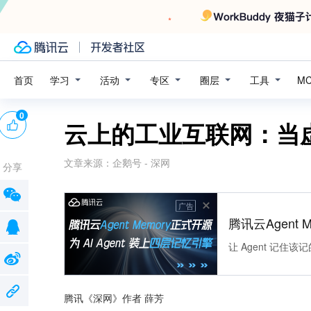
学习
活动
专区
圈层
工具
首页
M
0
云上的工业互联网：当
文章来源：
企鹅号 - 深网
分享
广告
腾讯云Agent 
让 Agent 记
腾讯《深网》作者 薛芳