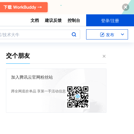
文档
建议反馈
控制台
登录/注册
案/技术大牛
发布
交个朋友
加入腾讯云官网粉丝站
蹲全网底价单品 享第一手活动信息