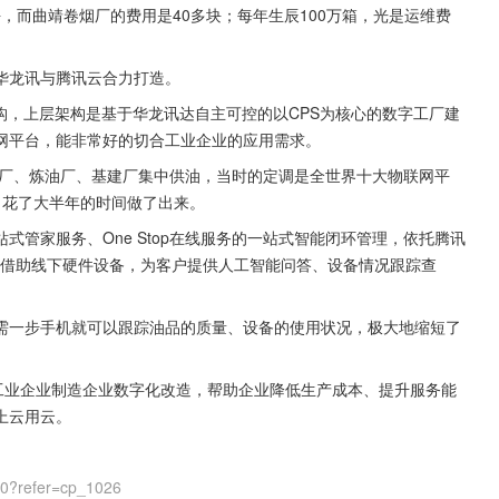
，而曲靖卷烟厂的费用是40多块；每年生辰100万箱，光是运维费
。
华龙讯与腾讯云合力打造。
构，上层架构是基于华龙讯达自主可控的以CPS为核心的数字工厂建
网平台，能非常好的切合工业企业的应用需求。
钢厂、炼油厂、基建厂集中供油，当时的定调是全世界十大物联网平
，花了大半年的时间做了出来。
管家服务、One Stop在线服务的一站式智能闭环管理，依托腾讯
管家，借助线下硬件设备，为客户提供人工智能问答、设备情况跟踪查
需一步手机就可以跟踪油品的质量、设备的使用状况，极大地缩短了
工业企业制造企业数字化改造，帮助企业降低生产成本、提升服务能
上云用云。
00?refer=cp_1026