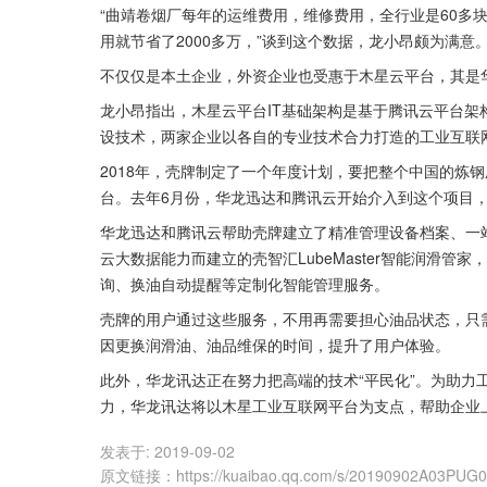
“曲靖卷烟厂每年的运维费用，维修费用，全行业是60多块
用就节省了2000多万，”谈到这个数据，龙小昂颇为满意
不仅仅是本土企业，外资企业也受惠于木星云平台，其是
龙小昂指出，木星云平台IT基础架构是基于腾讯云平台架
设技术，两家企业以各自的专业技术合力打造的工业互联
2018年，壳牌制定了一个年度计划，要把整个中国的炼
台。去年6月份，华龙迅达和腾讯云开始介入到这个项目
华龙迅达和腾讯云帮助壳牌建立了精准管理设备档案、一站式
云大数据能力而建立的壳智汇LubeMaster智能润滑
询、换油自动提醒等定制化智能管理服务。
壳牌的用户通过这些服务，不用再需要担心油品状态，只
因更换润滑油、油品维保的时间，提升了用户体验。
此外，华龙讯达正在努力把高端的技术“平民化”。为助力
力，华龙讯达将以木星工业互联网平台为支点，帮助企业
发表于:
2019-09-02
原文链接
：
https://kuaibao.qq.com/s/20190902A03PUG