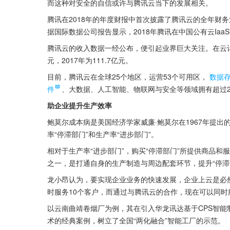
而这种对安全的自信或许与腾讯云当下的发展相关。
腾讯在2018年的年度财报中首次披露了腾讯云的全年财务业
据国际数据公司报告显示，2018年腾讯在中国公有云Ia
腾讯云的收入数据一经公布，便引起业界巨大关注。在云计算
元，2017年为111.7亿元。
目前，腾讯云在全球25个地区，运营53个可用区，
数据
件
、大数据、人工智能、物联网与安全等领域拥有超过200
助企业提升生产效率
鲍莫尔成本病是美国经济学家威廉·鲍莫尔在1967年提
率“停滞部门”和生产率“进步部门”。
相对于生产率“进步部门”，购买“停滞部门”所提供商品
之一，是打通自身的生产制造与周边配套环节，提升“停滞
龙小昂认为，要实现企业业务的快速发展，企业上云是必
时服务10个客户，而通过与腾讯云的合作，现在可以同时服
以云南曲靖卷烟厂为例，其在引入华龙讯达基于CPS智能
术的经典案例，树立了全国“两化融合”智能工厂的示范。