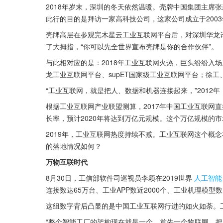
2018年岁末，深圳的冬天依然温暖。壳牌中国集团主席
此行的目的是拜访一家高科技公司，这家公司成立于200
壳牌高层在参观完木星云工业互联网平台后，对深圳华龙
了大拇指，“你可以先全世界宣布壳牌是你的合作伙伴”。
与此相对应的是：2018年工业互联网火热，巨头纷纷入
龙工业互联网平台、supET国家级工业互联网平台；徐
“工业互联网，就是把人、数据和机器连接起来，”2012
根据工业互联网产业联盟测算，2017年中国工业互联网直接产
长率，预计2020年将达到万亿元规模。这个万亿规模的
2019年，工业互联网热度持续不减。工业互联网这个概念
的落地情况如何？
万物互联时代
8月30日，工信部软件司巡视员李颖在2019世界
人工智能
连接数达65万台、工业APP数近2000个、工业机理模型
这组数字背后凸显的是中国工业互联网行进的如火如荼。
“整个智能工厂的架构现在就是一个，首先一个物联网，