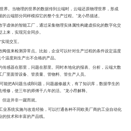
的世界。当物理的世界的数据传到云端时，云端还原物理世界，形成
据的云端部分同样模拟它的整个生产过程。”龙小昂描述。
数字虚体的智能工厂，通过采集物理实体属性构建虚拟化的数字化交
型上来，实现完全同步。
“实现交互。
数阀值来检测异常点。比如，企业可以针对生产过程的条件设定温度
这个温度则生产出不合格的产品。
的传感器在那里，问题在那里。同时本地化的报表、分析，云端大数
工厂里面管设备、管质量、管物料、管生产人员。
可能把A问题当成B问题，问题越修越大，有了知识库，数据孪生的
去维修，使三年的师傅干八年的活。”龙小昂解释。
。但这并非一蹴而就。
的工业系统实施与改造经验，可以打通各种不同欧美厂商的工业自动化
业的技术和丰富的产品线。