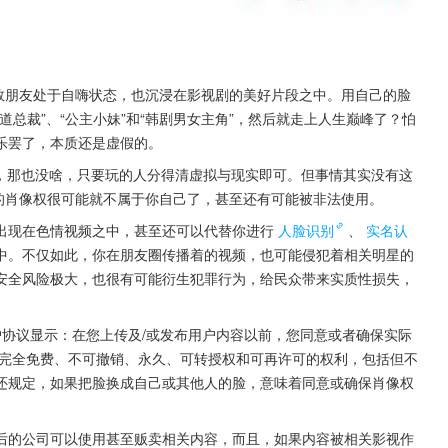
无数朋友处于自嗨状态，也沉浸在影视剧的美好片段之中。用自己的脸
总裁”、“公主小妹”和“韩剧男女主角”，然后就走上人生巅峰了？怕
乐罢了，本质还是虚假的。
乐，那也没啥，只要玩的人分得清虚拟与现实即可。但事情其实没有这
脸的肖像权很可能就不属于你自己了，甚至还有可能被非法使用。
出现在色情视频之中，甚至还可以代替你进行
人脸识别
、
实名认
中。不仅如此，你在朋友圈传播着的视频，也可能侵犯着相关明星的
安全风险极大，也很有可能衍生犯罪行为，给民众带来实质性损失，
的用户协议显示：在您上传及/或发布用户内容以前，您同意或者确保实际
围内完全免费、不可撤销、永久、可转授权和可再许可的权利，包括但不
还规定，如果把脸换成自己或其他人的脸，意味着同意或确保肖像权
后的公司可以使用甚至贩卖相关内容，而且，如果内容被相关影视作