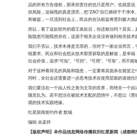
品的所有方告侵权，那承担责任的也只是用户。也就是说，
担风险，这锅甩的真是漂亮，把“ZAO”自己摘得干干净净
和被盗，一旦流到社会上，民众的合法权益将受到极大挑
所以，看了这款软件的霸王条款后，你还敢玩吗？其实，
险隐患可能既然存在，这源于相关企业没有做到相关技术的
我们不否认，技术本身是无罪的，但对于一家企业而言，
线要求。民众和社会想从技术那里获取的是解放，是幸福
社会价值，追求“可知”、“可控”、“可用”、“可靠”，
对于这种看得见的风险和隐患，一定要将其扼杀在摇篮之
同时，全社会还需要进一步思考技术在使用层面的道德伦
我们要活在一个由人性之善为主导的世界，而绝非一个由
随意乱为。若不想活在被技术支配的恐惧中，不想让《黑
观的技术实践绝缘。
红星新闻签约作者 默城
编辑 余孟祥
【版权声明】本作品信息网络传播权归红星新闻（成都商