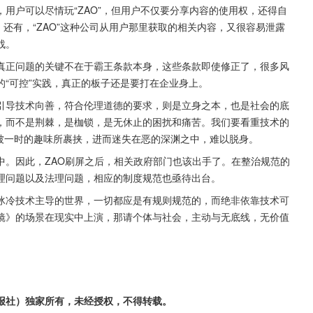
用户可以尽情玩“ZAO”，但用户不仅要分享内容的使用权，还得自
。还有，“ZAO”这种公司从用户那里获取的相关内容，又很容易泄露
战。
真正问题的关键不在于霸王条款本身，这些条款即使修正了，很多风
“可控”实践，真正的板子还是要打在企业身上。
引导技术向善，符合伦理道德的要求，则是立身之本，也是社会的底
，而不是荆棘，是枷锁，是无休止的困扰和痛苦。我们要看重技术的
而不能被一时的趣味所裹挟，进而迷失在恶的深渊之中，难以脱身。
中。因此，ZAO刷屏之后，相关政府部门也该出手了。在整治规范的
理问题以及法理问题，相应的制度规范也亟待出台。
冰冷技术主导的世界，一切都应是有规则规范的，而绝非依靠技术可
镜》的场景在现实中上演，那请个体与社会，主动与无底线，无价值
报社）独家所有，未经授权，不得转载。