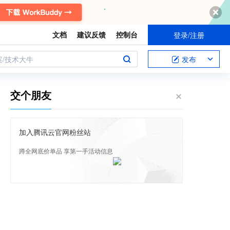
文档
建议反馈
控制台
登录/注册
案/技术大牛
发布
交个朋友
加入腾讯云官网粉丝站
蹲全网底价单品 享第一手活动信息