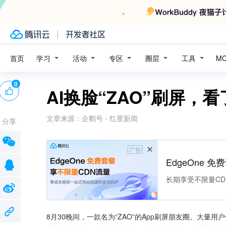
学习
活动
专区
圈层
工具
首页
M
0
AI换脸“ZAO”刷屏
文章来源：
企鹅号 - 红星新闻
分享
广告
EdgeOne 
长期享受不限量CD
8月30晚间，一款名为“ZAO”的App刷屏朋友圈。大量