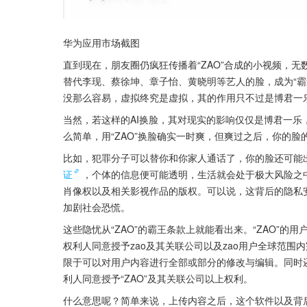
华为应用市场截图
直到现在，朋友圈仍疯狂传播着“ZAO”合成的小视频，
替代李现、蔡徐坤、章子怡、黄晓明等艺人的脸，成为“霸道
没那么容易，虚拟终究是虚拟，其的作用只不过是博君一
当然，若这样的AI换脸，其对现实的影响仅仅是博君一
么简单，用“ZAO”换脸确实一时爽，但爽过之后，你的
比如，犯罪分子可以替你和你家人通话了，你的脸还可能
证
，个体的信息便可能透明，生活就会处于极大风险之
肖像权以及相关影视作品的版权。可以说，这背后的隐私
加剧社会恐慌。
这些隐忧从“ZAO”的霸王条款上就能看出来。“ZAO”
权利人同意授予zao及其关联公司以及zao用户全球范
限于可以对用户内容进行全部或部分的修改与编辑。同时
利人同意授予“ZAO”及其关联公司以上权利。
什么意思呢？简单来说，上传内容之后，这个软件以及背